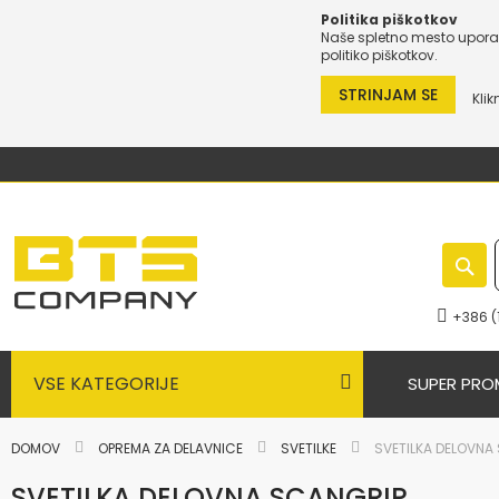
Politika piškotkov
Naše spletno mesto uporab
politiko piškotkov.
STRINJAM SE
Klik
Preskoči
na
vsebino
+386 (
VSE KATEGORIJE
SUPER PRO
DOMOV
OPREMA ZA DELAVNICE
SVETILKE
SVETILKA DELOVNA
SVETILKA DELOVNA SCANGRIP