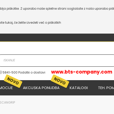
lja piškotke. Z uporabo naše spletne strani soglašate z našo uporabo piš
nite tukaj, če želite izvedeti več o piškotkih
www.bts-company.com
1) 5841-500 Podatki o dostavi
NOVO
NOVO
MOCIJE
AKCIJSKA PONUDBA
KATALOGI
TEH. PO
 SCANGRIP