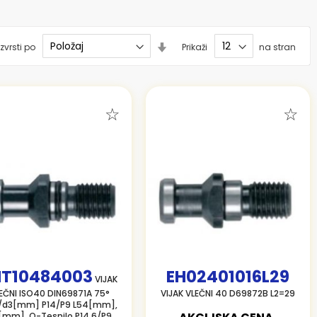
Nastavi
zvrsti po
Prikaži
na stran
smer
naraščanja
HT10484003
EH02401016L29
VIJAK
EČNI ISO40 DIN69871A 75°
VIJAK VLEČNI 40 D69872B L2=29
/d3[mm] P14/P9 L54[mm],
[mm], O-Tesnilo P14.6/P9