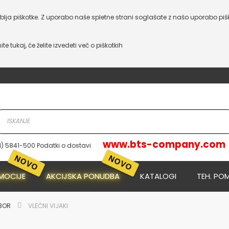
lja piškotke. Z uporabo naše spletne strani soglašate z našo uporabo piš
nite tukaj, če želite izvedeti več o piškotkih
www.bts-company.com
1) 5841-500 Podatki o dostavi
MOCIJE
AKCIJSKA PONUDBA
KATALOGI
TEH. PO
IBOR
VLEČNI VIJAKI