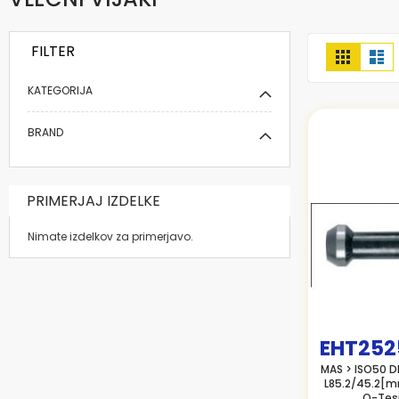
FILTER
Prikaži
Mreža
Se
kot
KATEGORIJA
BRAND
PRIMERJAJ IZDELKE
Nimate izdelkov za primerjavo.
EHT252
MAS > ISO50 D
L85.2/45.2[m
O-Tesn