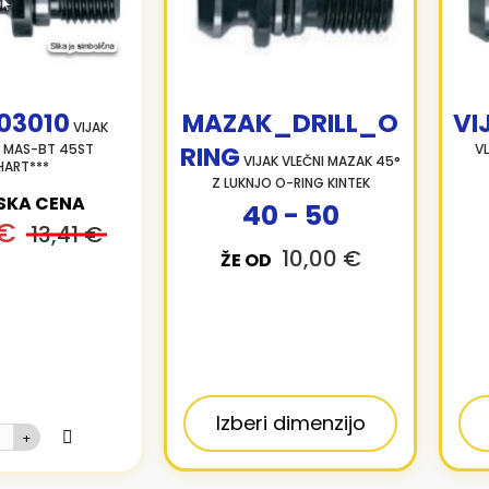
03010
MAZAK_DRILL_O
VI
VIJAK
0 MAS-BT 45ST
RING
VL
VIJAK VLEČNI MAZAK 45°
HART***
Z LUKNJO O-RING KINTEK
SKA CENA
40 - 50
 €
13,41 €
10,00 €
ŽE OD
Izberi dimenzijo
+