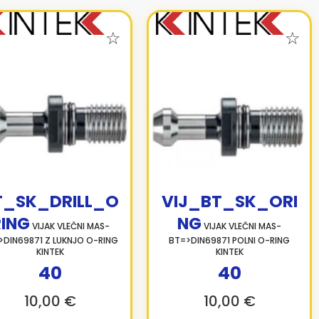
T_SK_DRILL_O
VIJ_BT_SK_ORI
RING
NG
VIJAK VLEČNI MAS-
VIJAK VLEČNI MAS-
>DIN69871 Z LUKNJO O-RING
BT=>DIN69871 POLNI O-RING
KINTEK
KINTEK
40
40
10,00 €
10,00 €