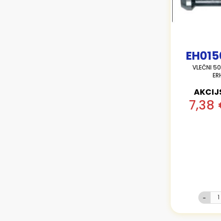
EH015
VLEČNI 5
ER
AKCIJ
7,38
-