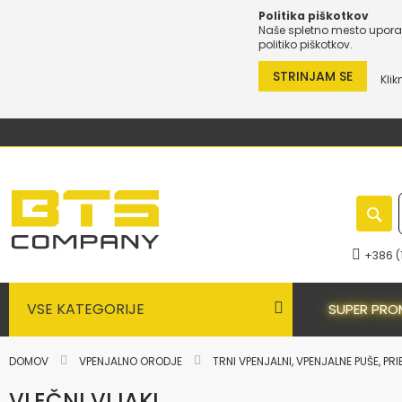
Politika piškotkov
Naše spletno mesto uporab
politiko piškotkov.
STRINJAM SE
Klik
Preskoči
na
vsebino
+386 (
VSE KATEGORIJE
SUPER PRO
DOMOV
VPENJALNO ORODJE
TRNI VPENJALNI, VPENJALNE PUŠE, PR
VLEČNI VIJAKI