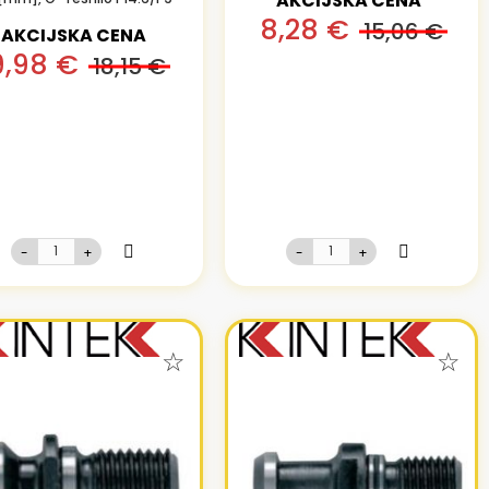
AKCIJSKA CENA
8,28 €
15,06 €
AKCIJSKA CENA
9,98 €
18,15 €
-
+
-
+