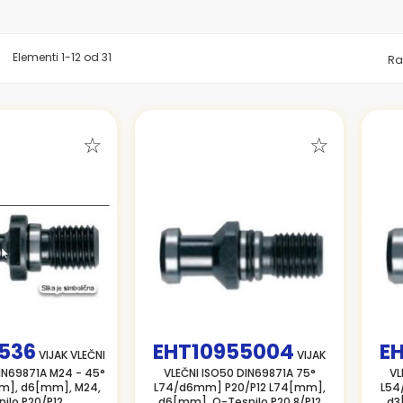
znam
Elementi
1
-
12
od
31
Ra
536
EHT10955004
E
VIJAK VLEČNI
VIJAK
IN69871A M24 - 45°
VLEČNI ISO50 DIN69871A 75°
VL
m], d6[mm], M24,
L74/d6mm] P20/P12 L74[mm],
L54
ilo P20/P12
d6[mm], O-Tesnilo P20.8/P12
d3