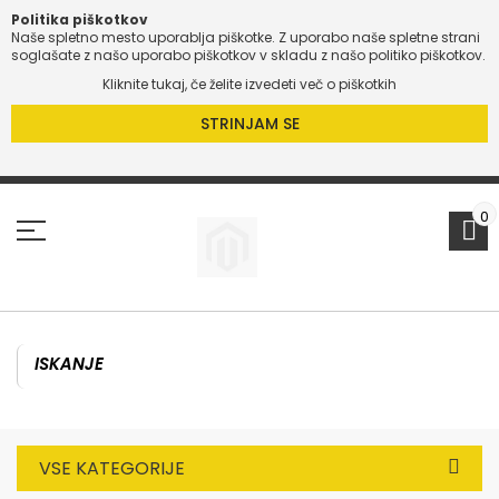
Politika piškotkov
Naše spletno mesto uporablja piškotke. Z uporabo naše spletne strani
soglašate z našo uporabo piškotkov v skladu z našo politiko piškotkov.
Kliknite tukaj, če želite izvedeti več o piškotkih
STRINJAM SE
Preskoči
na
vsebino
0
VSE KATEGORIJE