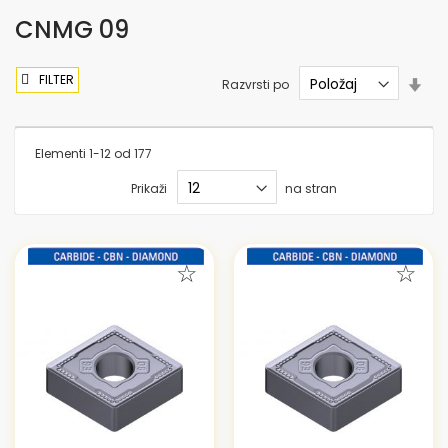
CNMG 09
FILTER
Nas
Razvrsti po
sme
nar
Elementi
1
-
12
od
177
Prikaži
na stran