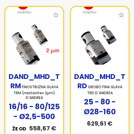
DAND_MHD_T
DAND_MHD_T
RM
RD
FINOSTRUŽNA GLAVA
GROBO FINA GLAVA
TRM (nastavitev 2µm)
TRD D´ANDREA
D'ANDREA
25 - 80 -
16/16 - 80/125
Ø28-160
- Ø2,5-500
629,61 €
558,67 €
ŽE OD