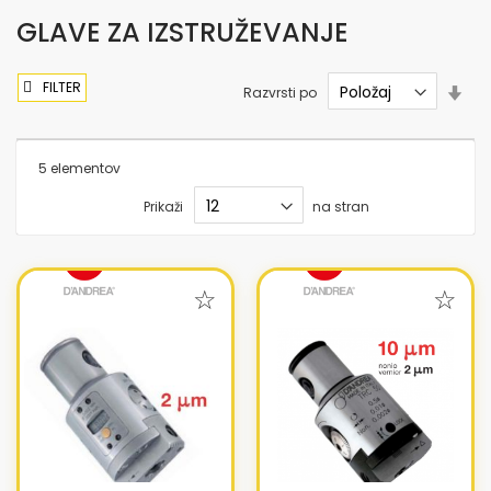
GLAVE ZA IZSTRUŽEVANJE
FILTER
Nas
Razvrsti po
sme
nar
5
elementov
Prikaži
na stran