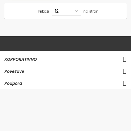
Prikaži
na stran
KORPORATIVNO
Povezave
Podpora
LOKACIJA TRGOVINE
BTS Company d.o.o., All rights reserved.