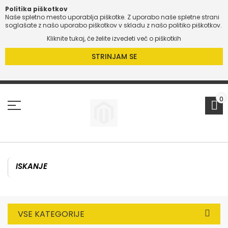
Politika piškotkov
Naše spletno mesto uporablja piškotke. Z uporabo naše spletne strani
soglašate z našo uporabo piškotkov v skladu z našo politiko piškotkov.
Kliknite tukaj, če želite izvedeti več o piškotkih
STRINJAM SE
Preskoči
na
vsebino
0
VSE KATEGORIJE