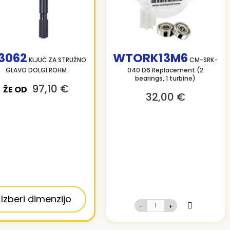
3062
WTORK13M6
KLJUČ ZA STRUŽNO
CM-SRK-
GLAVO DOLGI RÖHM
040 D6 Replacement (2
bearings, 1 turbine)
97,10 €
ŽE OD
32,00 €
Izberi dimenzijo
-
+