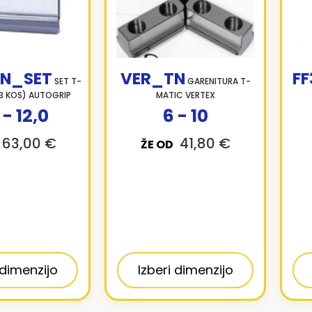
N_SET
VER_TN
FF
SET T-
GARENITURA T-
(3 KOS) AUTOGRIP
MATIC VERTEX
 - 12,0
6 - 10
63,00 €
41,80 €
ŽE OD
 dimenzijo
Izberi dimenzijo