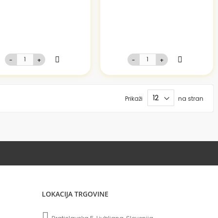
-
+
-
+
Prikaži
na stran
LOKACIJA TRGOVINE