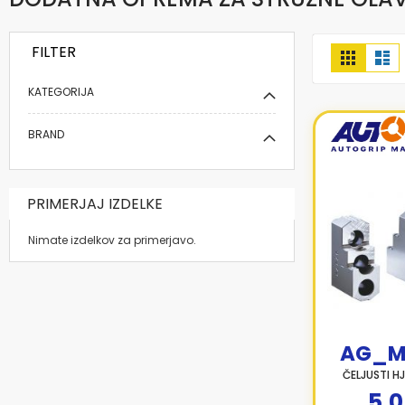
FILTER
Prikaži
Mreža
Se
kot
KATEGORIJA
BRAND
PRIMERJAJ IZDELKE
Nimate izdelkov za primerjavo.
AG_M
ČELJUSTI H
5,0