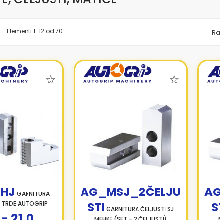
znam
Elementi
1
-
12
od
70
Ra
HJ
AG_MSJ_2ČELJU
AG
GARNITURA
J TRDE AUTOGRIP
STI
S
GARNITURA ČELJUSTI SJ
 - 21,0
MEHKE (SET - 2 ČELJUSTI)