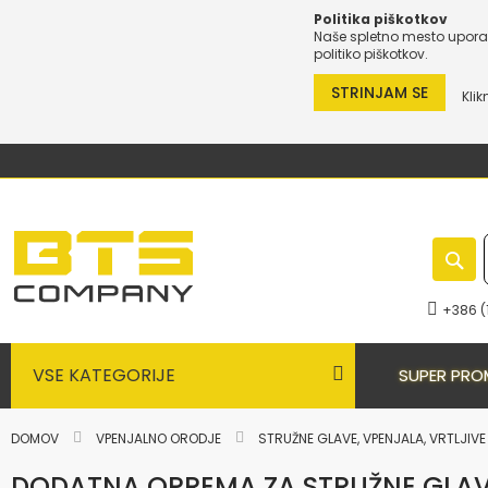
Politika piškotkov
Naše spletno mesto uporab
politiko piškotkov.
STRINJAM SE
Klik
Preskoči
na
vsebino
+386 (
VSE KATEGORIJE
SUPER PRO
DOMOV
VPENJALNO ORODJE
STRUŽNE GLAVE, VPENJALA, VRTLJIV
DODATNA OPREMA ZA STRUŽNE GLAVE