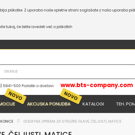
lja piškotke. Z uporabo naše spletne strani soglašate z našo uporabo piš
nite tukaj, če želite izvedeti več o piškotkih
www.bts-company.com
1) 5841-500 Podatki o dostavi
MOCIJE
AKCIJSKA PONUDBA
KATALOGI
TEH. PO
E KONICE
DODATNA OPREMA ZA STRUŽNE GLAVE, ČELJUSTI, MATICE
, ČELJUSTI, MATICE