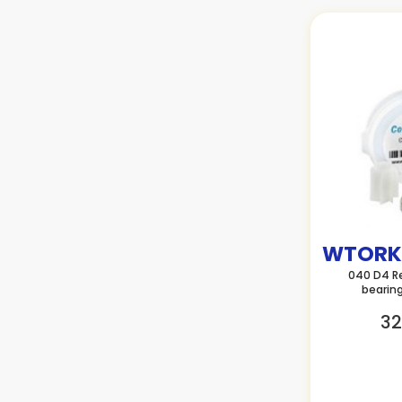
WTORK
040 D4 R
bearing
32