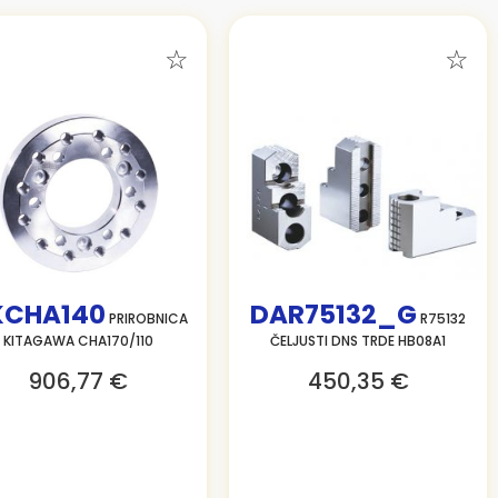
KCHA140
DAR75132_G
PRIROBNICA
R75132
KITAGAWA CHA170/110
ČELJUSTI DNS TRDE HB08A1
906,77 €
450,35 €