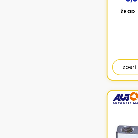
ŽE OD
Izberi