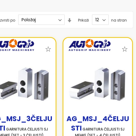
Nastavi
zvrsti po
Prikaži
na stran
smer
naraščanja
_MSJ_3ČELJU
AG_MSJ_4ČELJU
TI
STI
GARNITURA ČELJUSTI SJ
GARNITURA ČELJUSTI SJ
MEHKE (SET - 3 ČELJUSTI)
MEHKE (SET - 4 ČELJUSTI)