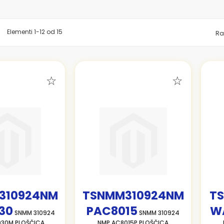
znam
Elementi
1
-
12
od
15
Ra
310924NM
TSNMM310924NM
T
30
PAC8015
W
SNMM 310924
SNMM 310924
30M PLOŠČICA
NMP AC8015P PLOŠČICA