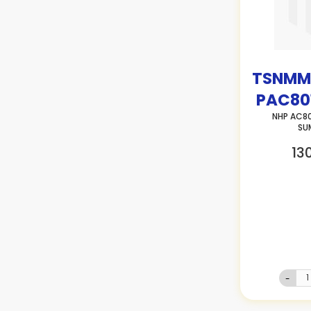
TSNMM
PAC80
NHP AC80
SU
13
-