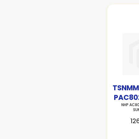
TSNMM
PAC80
NHP AC80
SU
12