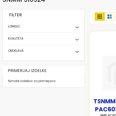
FILTER
Prikaži
Mreža
Se
kot
LOMILEC
KVALITETA
OBDELAVA
PRIMERJAJ IZDELKE
Nimate izdelkov za primerjavo.
TSNMM
PAC60
NMP AC60