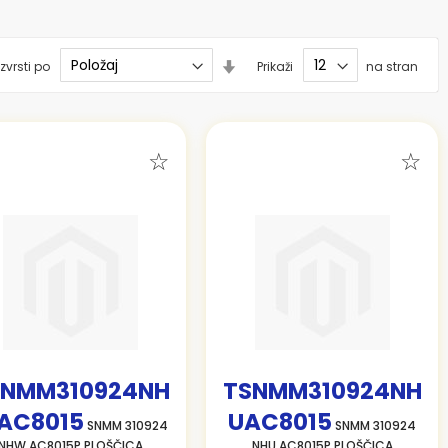
Nastavi
zvrsti po
Prikaži
na stran
smer
naraščanja
SNMM310924NH
TSNMM310924NH
AC8015
UAC8015
SNMM 310924
SNMM 310924
NHW AC8015P PLOŠČICA
NHU AC8015P PLOŠČICA