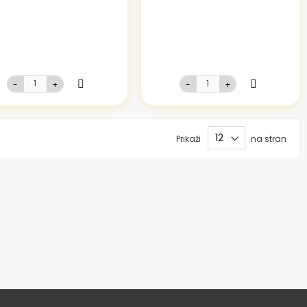
-
+
-
+
Prikaži
na stran