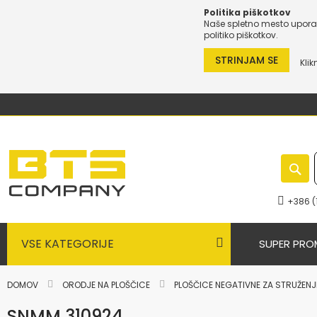
Politika piškotkov
Naše spletno mesto uporab
politiko piškotkov.
STRINJAM SE
Klik
Preskoči
na
vsebino
+386 (
VSE KATEGORIJE
SUPER PRO
DOMOV
ORODJE NA PLOŠČICE
PLOŠČICE NEGATIVNE ZA STRUŽEN
SNMM 310924