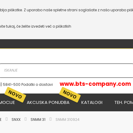
lja piškotke. Z uporabo naše spletne strani soglašate z našo uporabo piš
nite tukaj, če želite izvedeti več o piškotkih
www.bts-company.com
1) 5841-500 Podatki o dostavi
NOVO
NOVO
MOCIJE
AKCIJSKA PONUDBA
KATALOGI
TEH. PO
JE
SNXX
SNMM 31
SNMM 310924