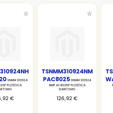
310924NH
TSNMM310924NM
T
20
PAC8025
W
SNMM 310924
SNMM 310924
20P PLOŠČICA
NMP AC8025P PLOŠČICA
MITOMO
SUMITOMO
6,92 €
126,92 €