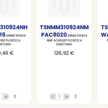
310924NH
TSNMM310924NM
T
15
PAC8020
W
SNMM 310924
SNMM 310924
15P PLOŠČICA
NMP AC8020P PLOŠČICA
MITOMO
SUMITOMO
0,46 €
126,92 €
+
-
+