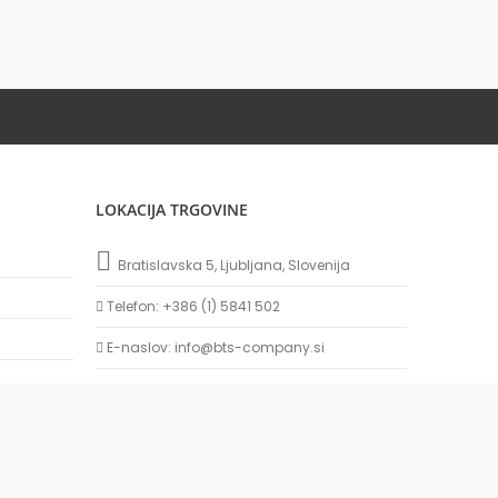
LOKACIJA TRGOVINE
Bratislavska 5, Ljubljana, Slovenija
Telefon: +386 (1) 5841 502
E-naslov: info@bts-company.si
Delovni čas: 8:00 - 16:00