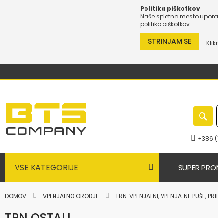
Politika piškotkov
Naše spletno mesto uporab
politiko piškotkov.
STRINJAM SE
Klik
Preskoči
na
vsebino
+386 (
VSE KATEGORIJE
SUPER PRO
DOMOV
VPENJALNO ORODJE
TRNI VPENJALNI, VPENJALNE PUŠE, PR
TRN OSTALI