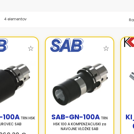
znam
4
elementov
Ra
-100A
SAB-GN-100A
K
TRN HSK
TRN
SUROVEC SAB
HSK 100 A KOMPENZACIJSKI za
NAVOJNE VLOŽKE SAB