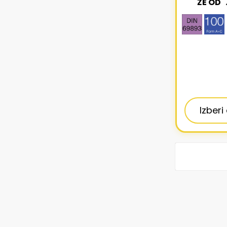
ŽE OD
Izberi