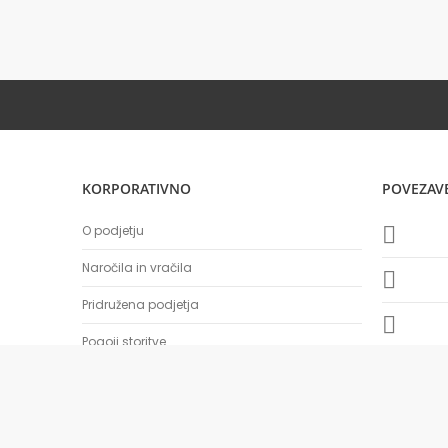
KORPORATIVNO
POVEZAV
O podjetju
Naročila in vračila
Pridružena podjetja
Pogoji storitve
BTS Company d.o.o., All rights reserved.