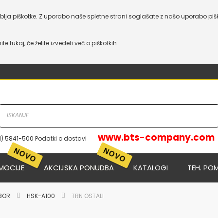
lja piškotke. Z uporabo naše spletne strani soglašate z našo uporabo piš
nite tukaj, če želite izvedeti več o piškotkih
www.bts-company.com
1) 5841-500 Podatki o dostavi
NOVO
NOVO
MOCIJE
AKCIJSKA PONUDBA
KATALOGI
TEH. PO
IBOR
HSK-A100
TRN OSTALI