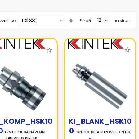
Nastavi
zvrsti po
Prikaži
na stran
smer
naraščanja
I_KOMP_HSK10
KI_BLANK_HSK10
0
0
TRN HSK 100A NAVOJNI
TRN HSK 100A SUROVEC KINTEK
DIN69893 KINTEK