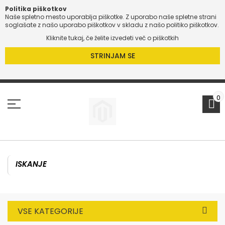
Politika piškotkov
Naše spletno mesto uporablja piškotke. Z uporabo naše spletne strani
soglašate z našo uporabo piškotkov v skladu z našo politiko piškotkov.
Kliknite tukaj, če želite izvedeti več o piškotkih
STRINJAM SE
Preskoči
na
vsebino
0
VSE KATEGORIJE