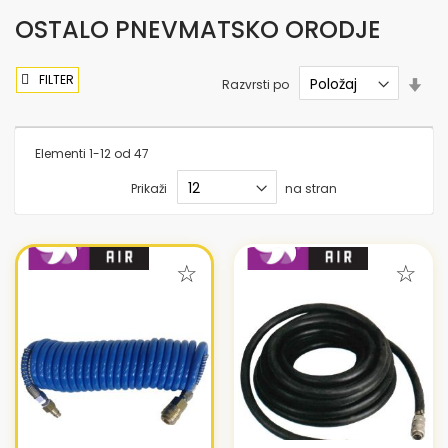
OSTALO PNEVMATSKO ORODJE
FILTER
Nas
Razvrsti po
sme
nar
Elementi
1
-
12
od
47
Prikaži
na stran