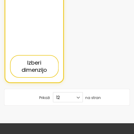
Izberi
dimenzijo
Prikaži
na stran