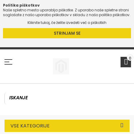
Politika piškotkov
Naše spletno mesto uporablja piškotke. Z uporabo naše spletne strani
O
soglašate z našo uporabo piškotkov v skladu z našo politiko piškotkov.
Kliknite tukaj, če želite izvedeti več o piškotkih
O
STRINJAM SE
Preskoči
na
vsebino
0
VSE KATEGORIJE