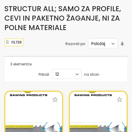
STRUCTUR ALL; SAMO ZA PROFILE,
CEVI IN PAKETNO ŽAGANJE, NI ZA
POLNE MATERIALE
FILTER
Nas
Razvrsti po
sme
nar
3
elementov
Prikaži
na stran