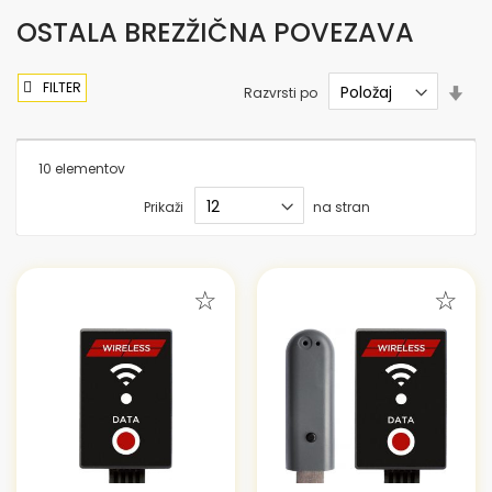
OSTALA BREZŽIČNA POVEZAVA
FILTER
Nas
Razvrsti po
sme
nar
10
elementov
Prikaži
na stran