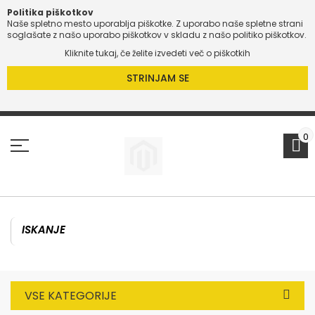
Politika piškotkov
Naše spletno mesto uporablja piškotke. Z uporabo naše spletne strani
soglašate z našo uporabo piškotkov v skladu z našo politiko piškotkov.
Kliknite tukaj, če želite izvedeti več o piškotkih
STRINJAM SE
Preskoči
na
vsebino
0
VSE KATEGORIJE