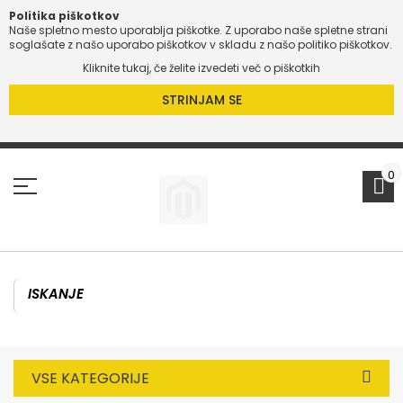
Politika piškotkov
Naše spletno mesto uporablja piškotke. Z uporabo naše spletne strani
soglašate z našo uporabo piškotkov v skladu z našo politiko piškotkov.
Kliknite tukaj, če želite izvedeti več o piškotkih
STRINJAM SE
Preskoči
na
vsebino
0
VSE KATEGORIJE