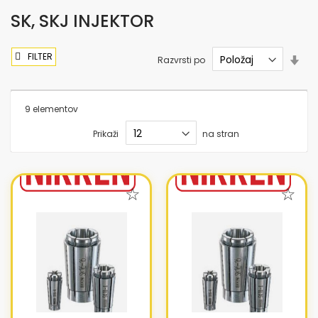
SK, SKJ INJEKTOR
FILTER
Nas
Razvrsti po
sme
nar
9
elementov
Prikaži
na stran