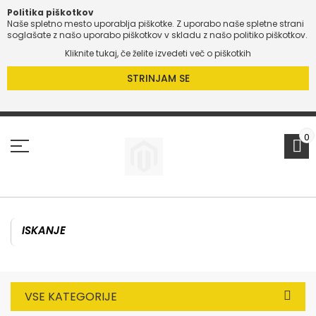
Politika piškotkov
Naše spletno mesto uporablja piškotke. Z uporabo naše spletne strani
soglašate z našo uporabo piškotkov v skladu z našo politiko piškotkov.
Kliknite tukaj, če želite izvedeti več o piškotkih
STRINJAM SE
Preskoči
na
vsebino
0
VSE KATEGORIJE