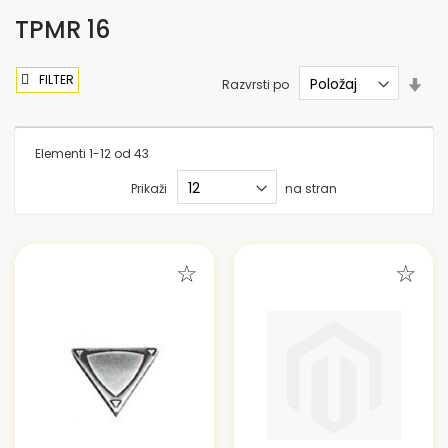
TPMR 16
FILTER
Nas
Razvrsti po
sme
nar
Elementi
1
-
12
od
43
Prikaži
na stran