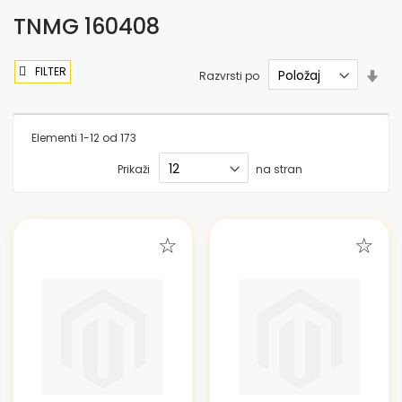
TNMG 160408
FILTER
Nas
Razvrsti po
sme
nar
Elementi
1
-
12
od
173
Prikaži
na stran