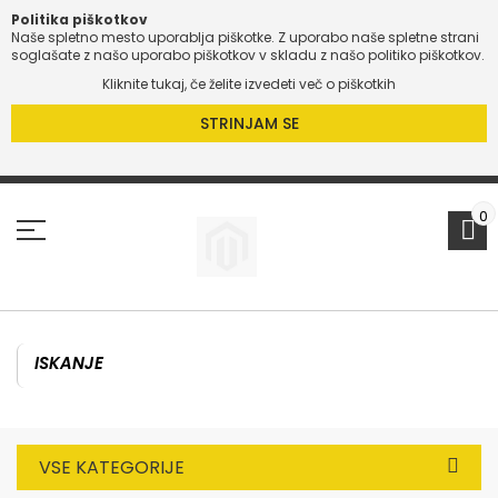
Politika piškotkov
Naše spletno mesto uporablja piškotke. Z uporabo naše spletne strani
soglašate z našo uporabo piškotkov v skladu z našo politiko piškotkov.
Kliknite tukaj, če želite izvedeti več o piškotkih
STRINJAM SE
Preskoči
na
vsebino
0
VSE KATEGORIJE