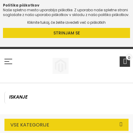
Politika piškotkov
Naše spletno mesto uporablja piškotke. Z uporabo naše spletne strani
soglašate z našo uporabo piškotkov v skladu z našo politiko piškotkov.
Kliknite tukaj, če želite izvedeti več o piškotkih
STRINJAM SE
Preskoči
na
vsebino
0
VSE KATEGORIJE