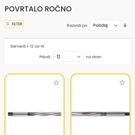
POVRTALO ROČNO
FILTER
Nas
Razvrsti po
sme
nar
Elementi
1
-
12
od
14
Prikaži
na stran