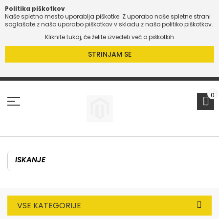
Politika piškotkov
Naše spletno mesto uporablja piškotke. Z uporabo naše spletne strani
soglašate z našo uporabo piškotkov v skladu z našo politiko piškotkov.
Kliknite tukaj, če želite izvedeti več o piškotkih
STRINJAM SE
Preskoči
na
vsebino
0
VSE KATEGORIJE