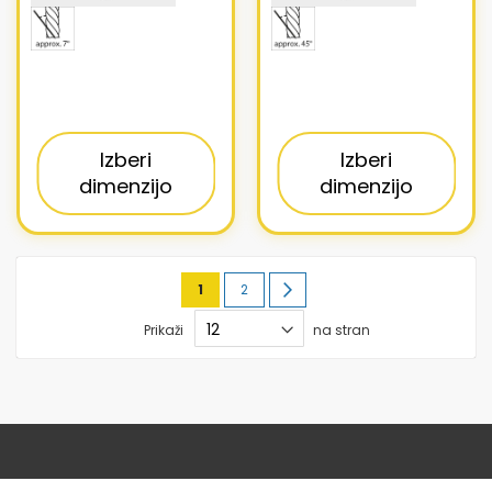
Izberi
Izberi
dimenzijo
dimenzijo
Stran
Trenutno
Stran
Stran
Naslednja
1
2
berete
Prikaži
na stran
stran