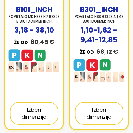
B101_INCH
B301_INCH
POVRTALO MK HSSE H7 BS328
POVRTALO HSS BS328 A 1:48
B B101 DORMER INCH
B301 DORMER INCH
3,18 - 38,10
1,10-1,62 -
9,41-12,85
60,45 €
ŽE OD
68,12 €
ŽE OD
Izberi
Izberi
dimenzijo
dimenzijo