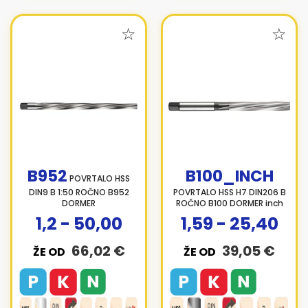
B952
B100_INCH
POVRTALO HSS
DIN9 B 1:50 ROČNO B952
POVRTALO HSS H7 DIN206 B
DORMER
ROČNO B100 DORMER inch
1,2 - 50,00
1,59 - 25,40
66,02 €
39,05 €
ŽE OD
ŽE OD