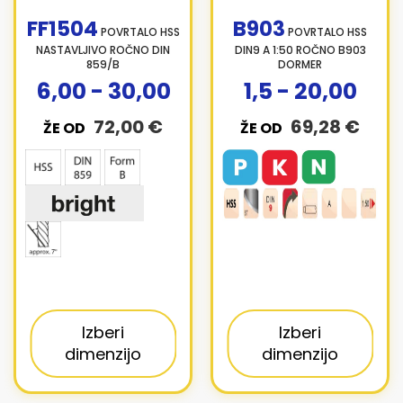
FF1504
B903
POVRTALO HSS
POVRTALO HSS
NASTAVLJIVO ROČNO DIN
DIN9 A 1:50 ROČNO B903
859/B
DORMER
6,00 - 30,00
1,5 - 20,00
72,00 €
69,28 €
ŽE OD
ŽE OD
Izberi
Izberi
dimenzijo
dimenzijo