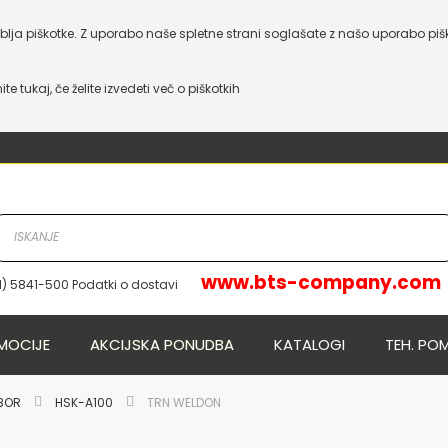
lja piškotke. Z uporabo naše spletne strani soglašate z našo uporabo piš
nite tukaj, če želite izvedeti več o piškotkih
www.bts-company.com
1) 5841-500 Podatki o dostavi
NOVO
NOVO
MOCIJE
AKCIJSKA PONUDBA
KATALOGI
TEH. PO
IBOR
HSK-A100
TRN WELDON