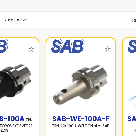
znam
6
elementov
Ra
B-100A
SAB-WE-100A-F
SA
TRN
a TOPOVSKE SVEDRE
TRN HSK 100 A WELDON slim SAB
SAB
H