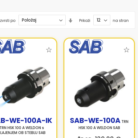
Nastavi
zvrsti po
Prikaži
na stran
smer
naraščanja
B-WE-100A-IK
SAB-WE-100A
TRN
TRN HSK 100 A WELDON s
HSK 100 A WELDON SAB
LAJENJEM OB STEBLU SAB