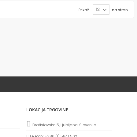
Prikaži
na stran
LOKACIJA TRGOVINE
Bratislavska 5, Ljubljana, Slovenija
Telefon: +386 (1) 5841 502