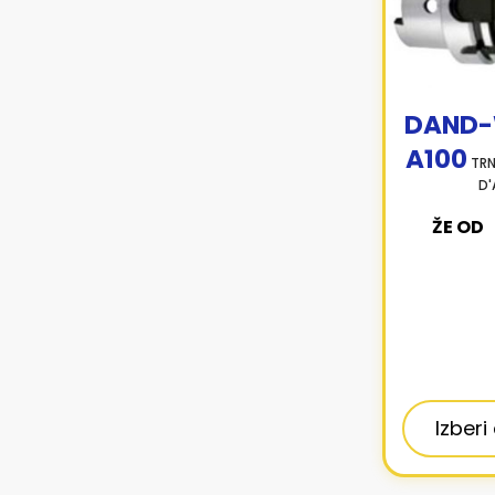
DAND-
A100
TRN
D'
ŽE OD
Izberi