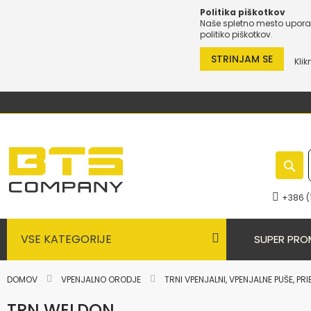
Politika piškotkov
Naše spletno mesto uporab
politiko piškotkov.
STRINJAM SE
Klik
Preskoči
na
vsebino
+386 (
VSE KATEGORIJE
SUPER PRO
DOMOV
VPENJALNO ORODJE
TRNI VPENJALNI, VPENJALNE PUŠE, PR
TRN WELDON