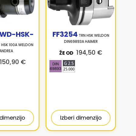
WD-HSK-
FF3254
TRN HSK WELDON
DIN69893A HAIMER
 HSK 100A WELDON
ANDREA
194,50 €
ŽE OD
150,90 €
 dimenzijo
Izberi dimenzijo