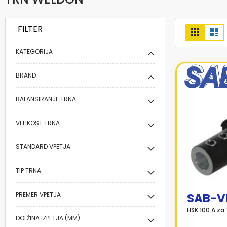
FILTER
Prikaži
Mreža
Se
kot
KATEGORIJA
BRAND
BALANSIRANJE TRNA
VELIKOST TRNA
STANDARD VPETJA
TIP TRNA
PREMER VPETJA
SAB-V
HSK 100 A z
DOLŽINA IZPETJA (MM)