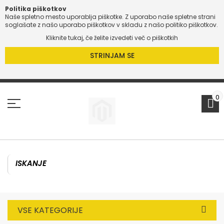
Politika piškotkov
Naše spletno mesto uporablja piškotke. Z uporabo naše spletne strani
soglašate z našo uporabo piškotkov v skladu z našo politiko piškotkov.
Kliknite tukaj, če želite izvedeti več o piškotkih
STRINJAM SE
Preskoči
na
vsebino
0
VSE KATEGORIJE