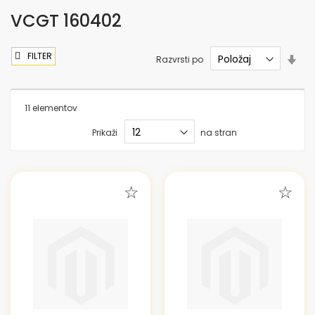
VCGT 160402
FILTER
Nas
Razvrsti po
sme
nar
11
elementov
Prikaži
na stran