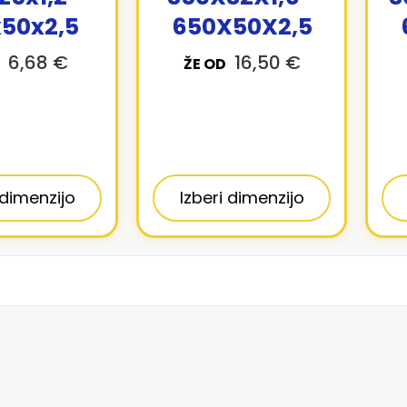
50x2,5
650X50X2,5
6,68 €
16,50 €
ŽE OD
 dimenzijo
Izberi dimenzijo