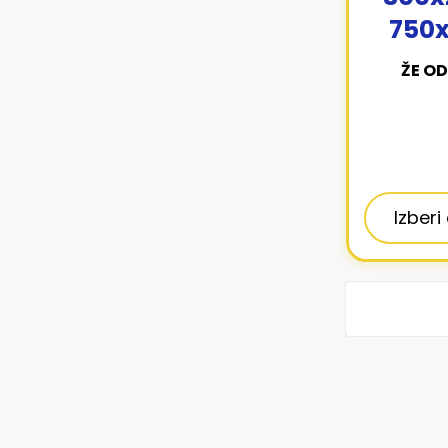
750x
ŽE OD
Izberi