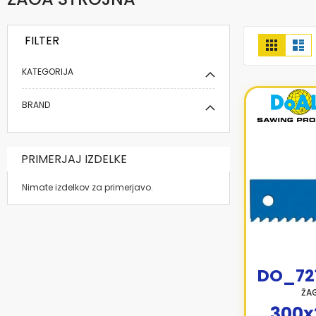
FILTER
Prikaži
Mreža
Se
kot
KATEGORIJA
BRAND
PRIMERJAJ IZDELKE
Nimate izdelkov za primerjavo.
DO_72
ŽAG
300x