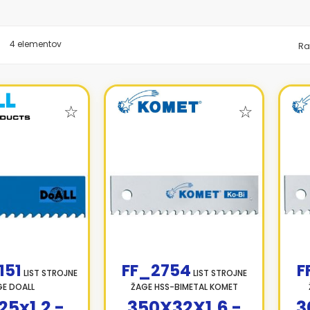
znam
4
elementov
Ra
151
FF_2754
F
LIST STROJNE
LIST STROJNE
E DOALL
ŽAGE HSS-BIMETAL KOMET
25x1,2 -
350X32X1,6 -
3