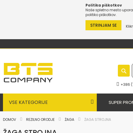
Politika piškotkov
Naše spletno mesto uporab
politiko piškotkov.
STRINJAM SE
Klik
Preskoči
na
vsebino
+386 (
VSE KATEGORIJE
SUPER PRO
DOMOV
REZILNO ORODJE
ŽAGA
ŽAGA STROJNA
ŽAGA STROJNA