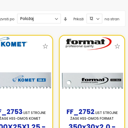
Nastavi
zvrsti po
Prikaži
na stran
smer
naraščanja
F_2753
FF_2752
LIST STROJNE
LIST STROJNE
ŽAGE HSS-DMO5 KOMET
ŽAGE HSS-DMO5 FORMAT
00X25X1,25 -
350x30x2,0 -