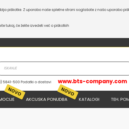
lja piškotke. Z uporabo naše spletne strani soglašate z našo uporabo piš
nite tukaj, če želite izvedeti več o piškotkih
www.bts-company.com
1) 5841-500 Podatki o dostavi
NOVO
NOVO
MOCIJE
AKCIJSKA PONUDBA
KATALOGI
TEH. PO