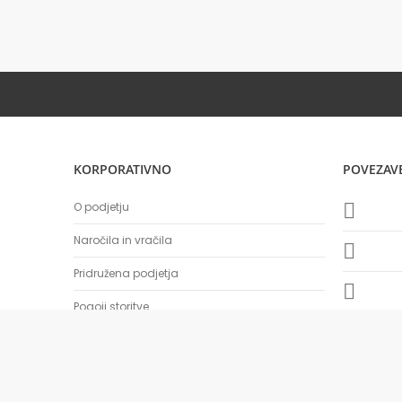
KORPORATIVNO
POVEZAV
O podjetju
Naročila in vračila
Pridružena podjetja
Pogoji storitve
BTS Company d.o.o., All rights reserved.