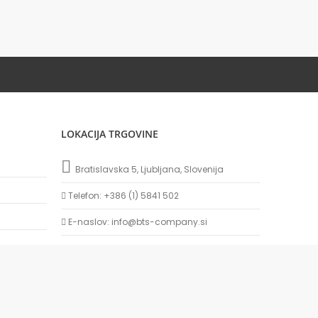
LOKACIJA TRGOVINE
Bratislavska 5, Ljubljana, Slovenija
Telefon: +386 (1) 5841 502
E-naslov: info@bts-company.si
Delovni čas: 8:00 - 16:00