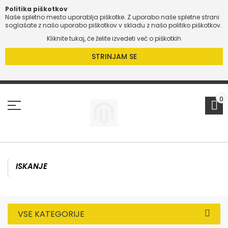
Politika piškotkov
Naše spletno mesto uporablja piškotke. Z uporabo naše spletne strani
soglašate z našo uporabo piškotkov v skladu z našo politiko piškotkov.
Kliknite tukaj, če želite izvedeti več o piškotkih
STRINJAM SE
Preskoči
na
vsebino
0
VSE KATEGORIJE