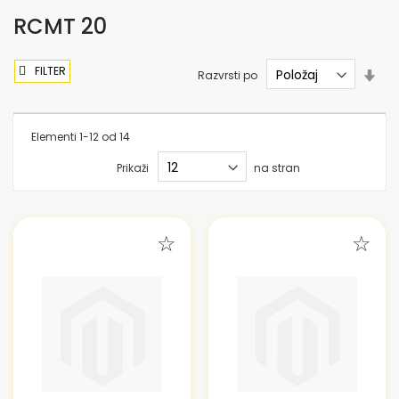
RCMT 20
FILTER
Nas
Razvrsti po
sme
nar
Elementi
1
-
12
od
14
Prikaži
na stran