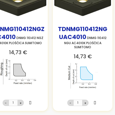
NMG110412NGZ
TDNMG110412NG
C4010
UAC4010
DNMG 110412 NGZ
DNMG 110412
010K PLOŠČICA SUMITOMO
NGU AC4010K PLOŠČICA
SUMITOMO
14,73 €
14,73 €
-
+
-
+