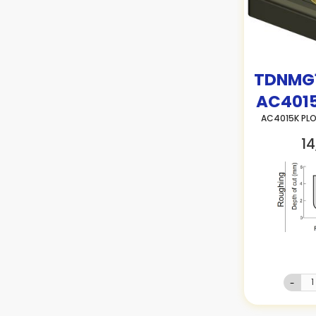
TDNMG1
AC401
AC4015K PL
14
-