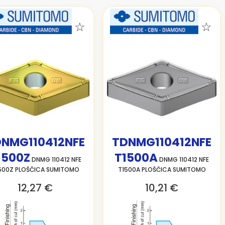
NMG110412NFE
TDNMG110412NFE
1500Z
T1500A
DNMG 110412 NFE
DNMG 110412 NFE
500Z PLOŠČICA SUMITOMO
T1500A PLOŠČICA SUMITOMO
12,27 €
10,21 €