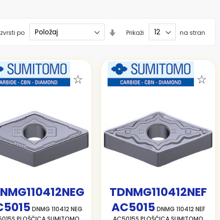
Nastavi
zvrsti po
Prikaži
na stran
smer
naraščanja
NMG110412NEG
TDNMG110412NEF
C5015
AC5015
DNMG 110412 NEG
DNMG 110412 NEF
5015S PLOŠČICA SUMITOMO
AC5015S PLOŠČICA SUMITOMO