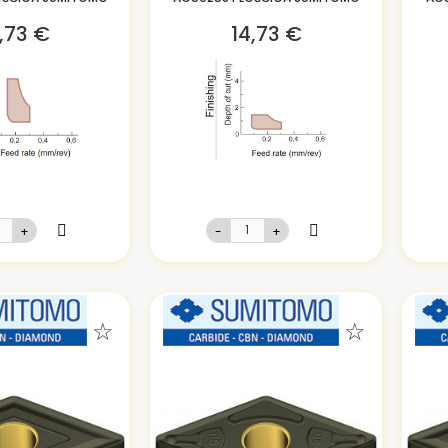
,73 €
14,73 €
+
-
+