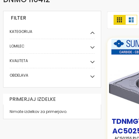
FILTER
Prikaži
Mreža
Se
kot
KATEGORIJA
LOMILEC
KVALITETA
OBDELAVA
PRIMERJAJ IZDELKE
Nimate izdelkov za primerjavo.
TDNMG1
AC502
AC5025S PL