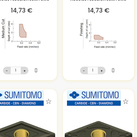
14,73 €
14,73 €
-
+
-
+