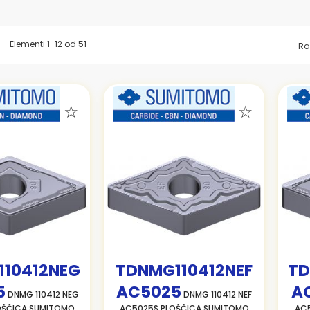
znam
Elementi
1
-
12
od
51
Ra
10412NEG
TDNMG110412NEF
TD
5
AC5025
A
DNMG 110412 NEG
DNMG 110412 NEF
OŠČICA SUMITOMO
AC5025S PLOŠČICA SUMITOMO
AC