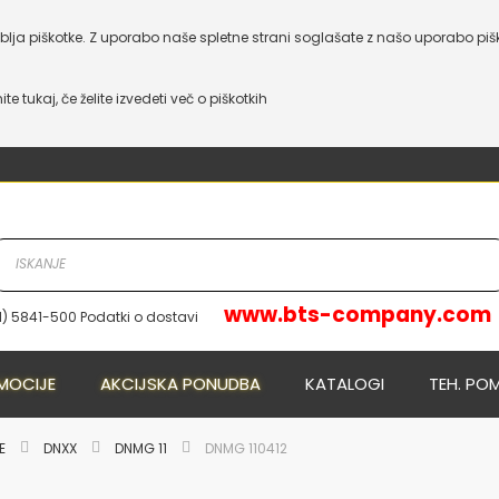
lja piškotke. Z uporabo naše spletne strani soglašate z našo uporabo piš
nite tukaj, če želite izvedeti več o piškotkih
www.bts-company.com
1) 5841-500 Podatki o dostavi
NOVO
NOVO
MOCIJE
AKCIJSKA PONUDBA
KATALOGI
TEH. PO
JE
DNXX
DNMG 11
DNMG 110412