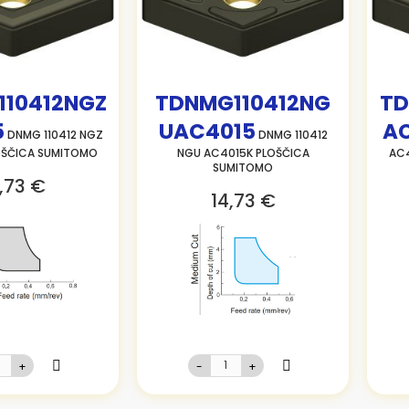
10412NGZ
TDNMG110412NG
TD
5
UAC4015
A
DNMG 110412 NGZ
DNMG 110412
OŠČICA SUMITOMO
NGU AC4015K PLOŠČICA
AC4
SUMITOMO
,73 €
14,73 €
+
-
+