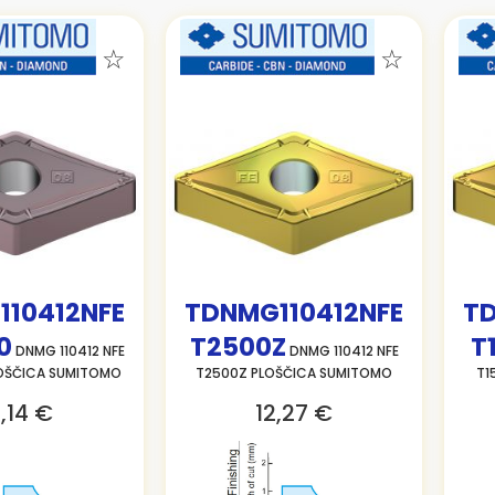
10412NFE
TDNMG110412NFE
TD
0
T2500Z
T
DNMG 110412 NFE
DNMG 110412 NFE
OŠČICA SUMITOMO
T2500Z PLOŠČICA SUMITOMO
T1
,14 €
12,27 €