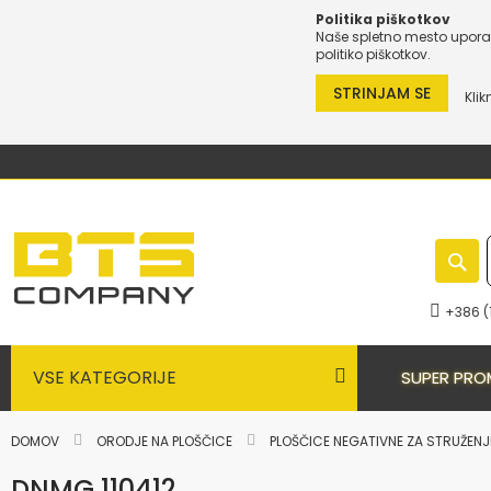
Politika piškotkov
Naše spletno mesto uporab
politiko piškotkov.
STRINJAM SE
Klik
Preskoči
na
vsebino
+386 (
VSE KATEGORIJE
SUPER PRO
DOMOV
ORODJE NA PLOŠČICE
PLOŠČICE NEGATIVNE ZA STRUŽEN
DNMG 110412