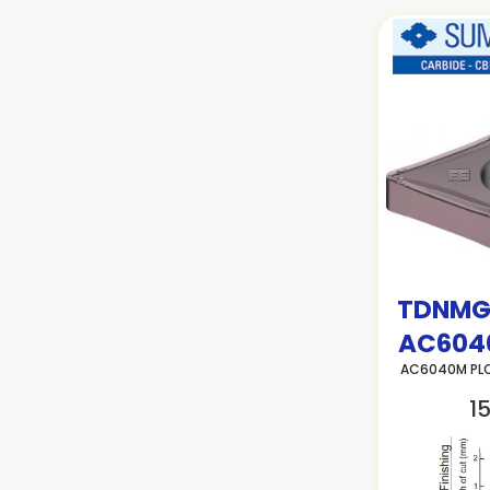
TDNMG1
AC604
AC6040M PL
15