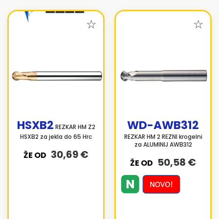
HSXB2
WD-AWB312
REZKAR HM Z2
HSXB2 za jekla do 65 Hrc
REZKAR HM 2 REZNI krogelni
za ALUMINIJ AWB312
30,69 €
ŽE OD
50,58 €
ŽE OD