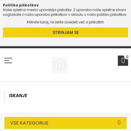
Politika piškotkov
Naše spletno mesto uporablja piškotke. Z uporabo naše spletne strani
soglašate z našo uporabo piškotkov v skladu z našo politiko piškotkov.
Kliknite tukaj, če želite izvedeti več o piškotkih
STRINJAM SE
Preskoči
na
vsebino
0
VSE KATEGORIJE