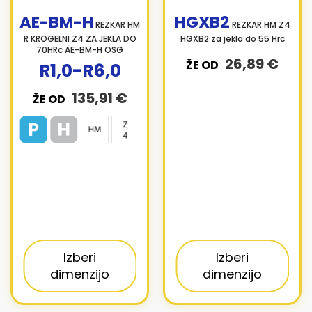
AE-BM-H
HGXB2
REZKAR HM
REZKAR HM Z4
R KROGELNI Z4 ZA JEKLA DO
HGXB2 za jekla do 55 Hrc
70HRc AE-BM-H OSG
26,89 €
ŽE OD
R1,0-R6,0
135,91 €
ŽE OD
Izberi
Izberi
dimenzijo
dimenzijo