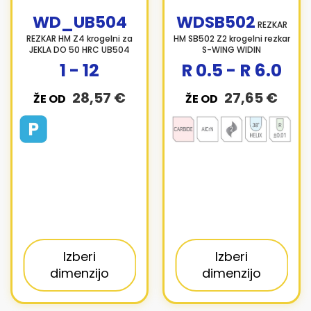
WD_UB504
WDSB502
REZKAR
REZKAR HM Z4 krogelni za
HM SB502 Z2 krogelni rezkar
JEKLA DO 50 HRC UB504
S-WING WIDIN
1 - 12
R 0.5 - R 6.0
28,57 €
27,65 €
ŽE OD
ŽE OD
Izberi
Izberi
dimenzijo
dimenzijo