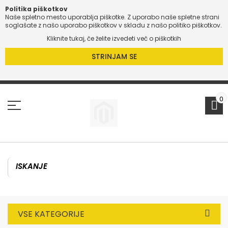
Politika piškotkov
Naše spletno mesto uporablja piškotke. Z uporabo naše spletne strani
soglašate z našo uporabo piškotkov v skladu z našo politiko piškotkov.
Kliknite tukaj, če želite izvedeti več o piškotkih
STRINJAM SE
Preskoči
na
vsebino
0
VSE KATEGORIJE