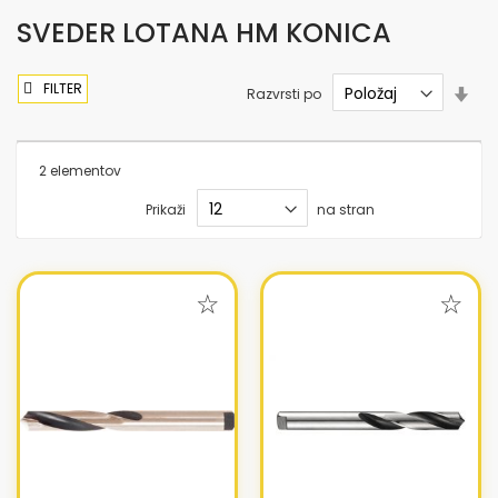
SVEDER LOTANA HM KONICA
FILTER
Nas
Razvrsti po
sme
nar
2
elementov
Prikaži
na stran