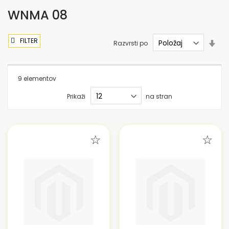
WNMA 08
FILTER
Nas
Razvrsti po
sme
nar
9
elementov
Prikaži
na stran