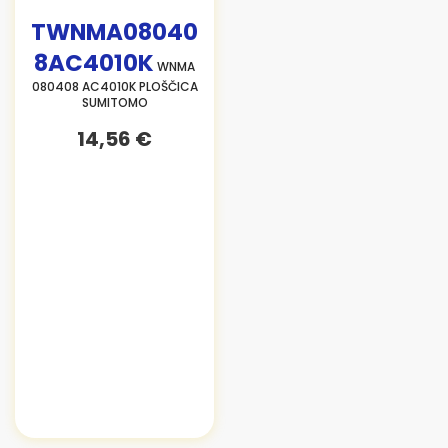
TWNMA08040
8AC4010K
WNMA
080408 AC4010K PLOŠČICA
SUMITOMO
14,56 €