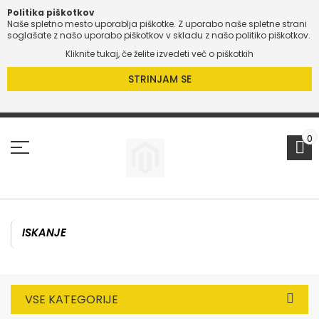
Politika piškotkov
Naše spletno mesto uporablja piškotke. Z uporabo naše spletne strani
O
soglašate z našo uporabo piškotkov v skladu z našo politiko piškotkov.
Kliknite tukaj, če želite izvedeti več o piškotkih
O
STRINJAM SE
Preskoči
na
vsebino
0
VSE KATEGORIJE