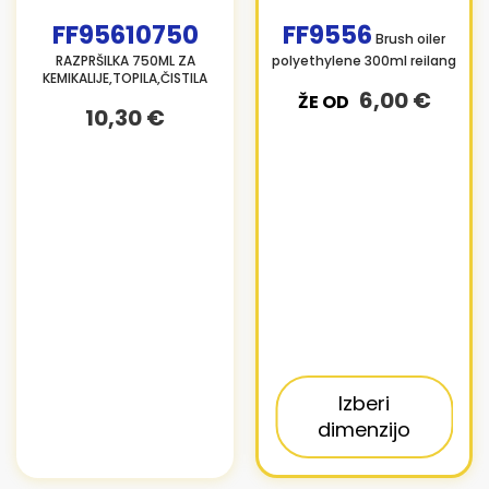
FF95610750
FF9556
Brush oiler
RAZPRŠILKA 750ML ZA
polyethylene 300ml reilang
KEMIKALIJE,TOPILA,ČISTILA
6,00 €
ŽE OD
10,30 €
Izberi
dimenzijo