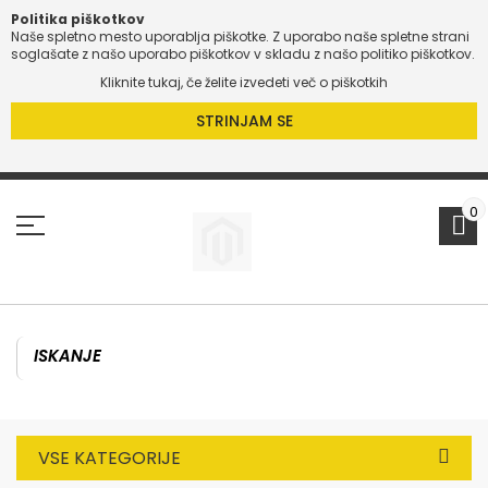
Politika piškotkov
Naše spletno mesto uporablja piškotke. Z uporabo naše spletne strani
O
soglašate z našo uporabo piškotkov v skladu z našo politiko piškotkov.
Kliknite tukaj, če želite izvedeti več o piškotkih
O
STRINJAM SE
Preskoči
na
vsebino
0
VSE KATEGORIJE