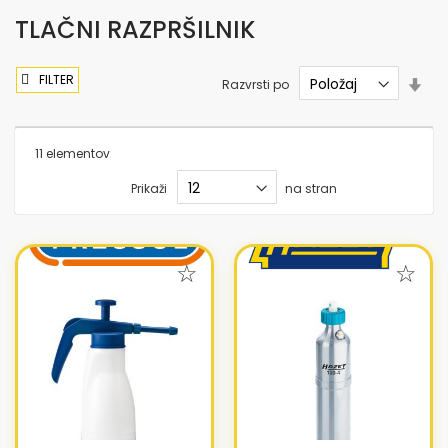
TLAČNI RAZPRŠILNIK
FILTER
Nas
Razvrsti po
sme
nar
11
elementov
Prikaži
na stran