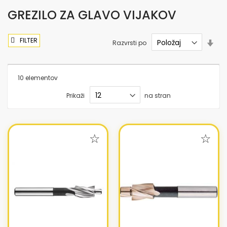
GREZILO ZA GLAVO VIJAKOV
FILTER
Nas
Razvrsti po
sme
nar
10
elementov
Prikaži
na stran