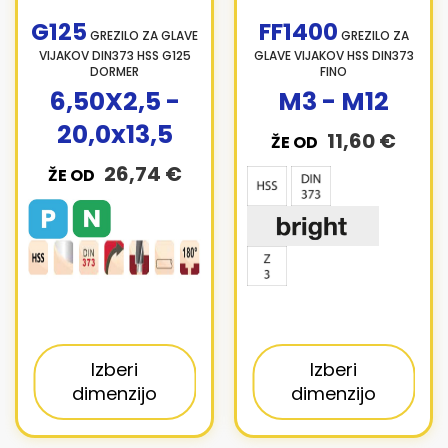
G125
FF1400
GREZILO ZA GLAVE
GREZILO ZA
VIJAKOV DIN373 HSS G125
GLAVE VIJAKOV HSS DIN373
DORMER
FINO
6,50X2,5 -
M3 - M12
20,0x13,5
11,60 €
ŽE OD
26,74 €
ŽE OD
Izberi
Izberi
dimenzijo
dimenzijo