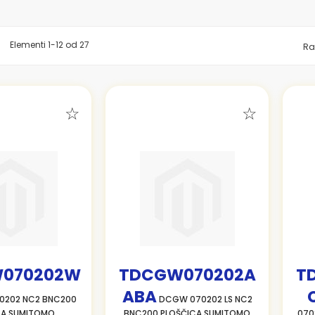
znam
Elementi
1
-
12
od
27
Ra
070202W
TDCGW070202A
T
ABA
202 NC2 BNC200
DCGW 070202 LS NC2
CA SUMITOMO
BNC200 PLOŠČICA SUMITOMO
070