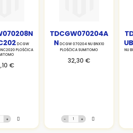
070208N
TDCGW070204A
T
C202
N
UB
DCGW
DCGW 070204 NU BNX10
BNC2020 PLOŠČICA
PLOŠČICA SUMITOMO
NU 
MITOMO
32,30 €
,10 €
+
-
+