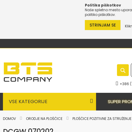
Politika piškotkov
Naše spletno mesto uporab
politiko piškotkov.
STRINJAM SE
Klik
Preskoči
na
vsebino
+386 (
VSE KATEGORIJE
SUPER PRO
DOMOV
ORODJE NA PLOŠČICE
PLOŠČICE POZITIVNE ZA STRUŽENJ
DCGW 070202