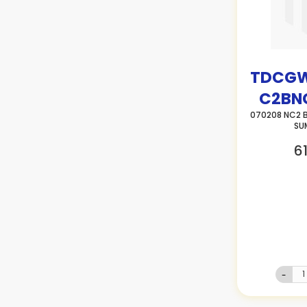
TDCGW
C2BN
070208 NC2 
SU
61
-