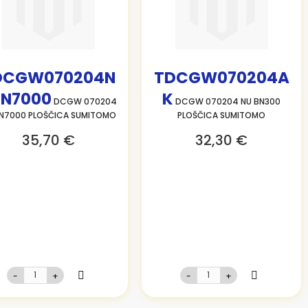
DCGW070204N
TDCGW070204A
N7000
K
DCGW 070204
DCGW 070204 NU BN300
BN7000 PLOŠČICA SUMITOMO
PLOŠČICA SUMITOMO
35,70 €
32,30 €
-
+
-
+