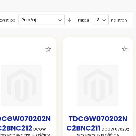
Nastavi
zvrsti po
Prikaži
na stran
smer
naraščanja
DCGW070202N
TDCGW070202N
C2BNC212
C2BNC211
DCGW
DCGW 070202
202 NC2 BNC2125 PLOŠČICA
NC2 BNC2115 PLOŠČICA