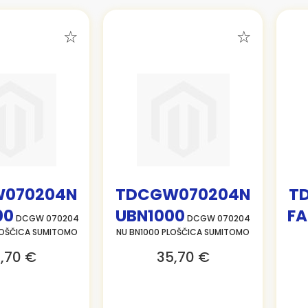
070204N
TDCGW070204N
T
00
UBN1000
FA
DCGW 070204
DCGW 070204
LOŠČICA SUMITOMO
NU BN1000 PLOŠČICA SUMITOMO
,70 €
35,70 €