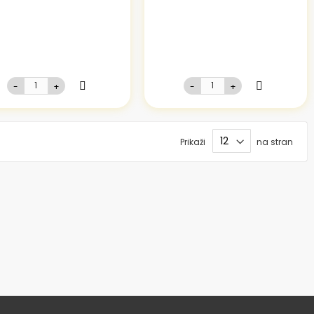
-
+
-
+
Prikaži
na stran