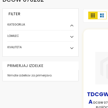
FILTER
Prikaži
Mreža
Se
kot
KATEGORIJA
LOMILEC
KVALITETA
PRIMERJAJ IZDELKE
Nimate izdelkov za primerjavo.
TDCGW
A
DCGW 070
PLOŠČI