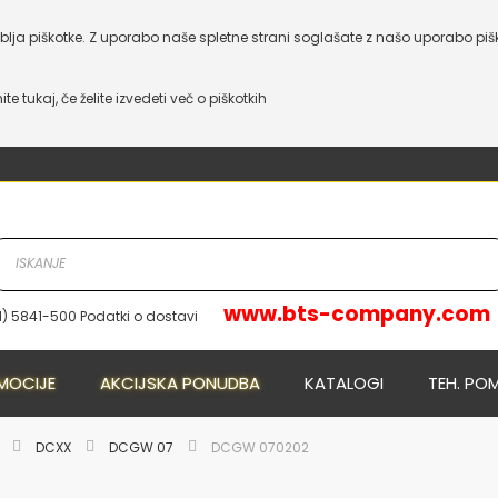
lja piškotke. Z uporabo naše spletne strani soglašate z našo uporabo piš
nite tukaj, če želite izvedeti več o piškotkih
www.bts-company.com
1) 5841-500 Podatki o dostavi
NOVO
NOVO
MOCIJE
AKCIJSKA PONUDBA
KATALOGI
TEH. PO
E
DCXX
DCGW 07
DCGW 070202