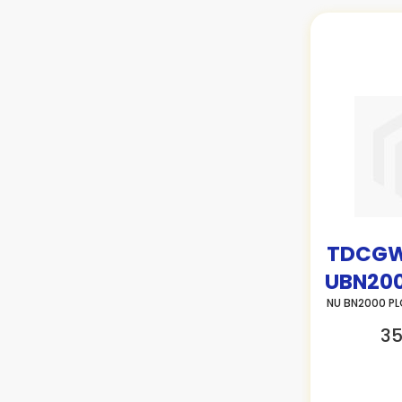
TDCGW
UBN20
NU BN2000 P
35