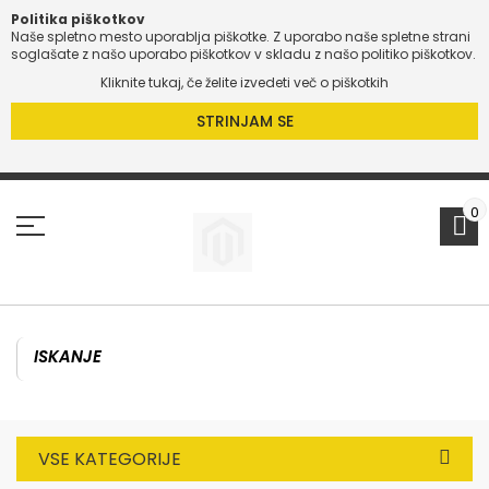
Politika piškotkov
Naše spletno mesto uporablja piškotke. Z uporabo naše spletne strani
O
soglašate z našo uporabo piškotkov v skladu z našo politiko piškotkov.
Kliknite tukaj, če želite izvedeti več o piškotkih
O
STRINJAM SE
Preskoči
na
vsebino
0
VSE KATEGORIJE