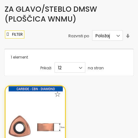
ZA GLAVO/STEBLO DMSW
(PLOŠČICA WNMU)
FILTER
Nas
Razvrsti po
sme
nar
1
element
Prikaži
na stran