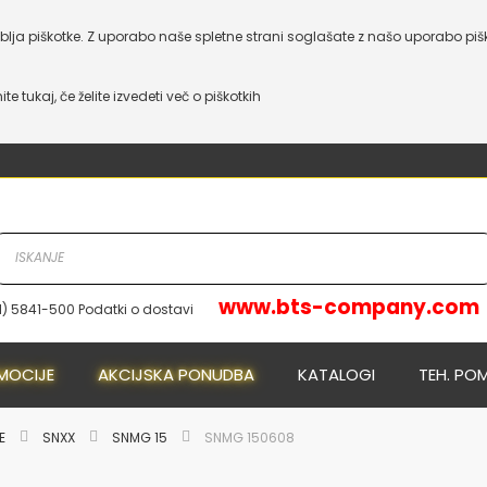
lja piškotke. Z uporabo naše spletne strani soglašate z našo uporabo piš
nite tukaj, če želite izvedeti več o piškotkih
www.bts-company.com
1) 5841-500 Podatki o dostavi
NOVO
NOVO
MOCIJE
AKCIJSKA PONUDBA
KATALOGI
TEH. PO
JE
SNXX
SNMG 15
SNMG 150608