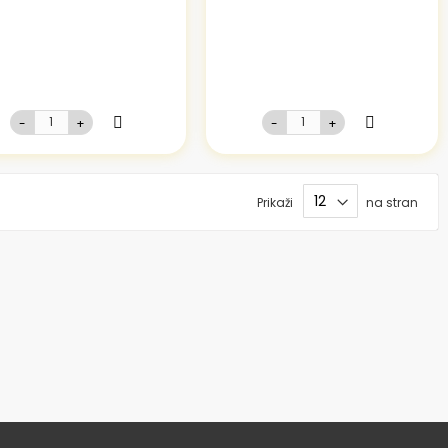
-
+
-
+
Prikaži
na stran