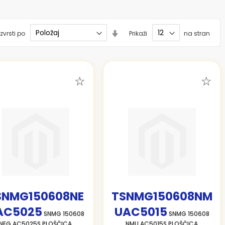
Nastavi
zvrsti po
Prikaži
na stran
smer
naraščanja
SNMG150608NE
TSNMG150608NM
AC5025
UAC5015
SNMG 150608
SNMG 150608
NEG AC5025S PLOŠČICA
NMU AC5015S PLOŠČICA