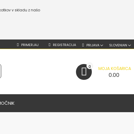
kotkov v skladu z našo
PRIMERJAJ
REGISTRACIJA
PRIJAVA
SLOVENIAN
0
MOJA KOŠARICA
0.00
MOČNIK