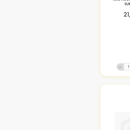
SU
21
-