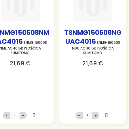
SNMG150608NM
TSNMG150608NG
AC4015
UAC4015
SNMG 150608
SNMG 150608
NME AC4015K PLOŠČICA
NGU AC4015K PLOŠČICA
SUMITOMO
SUMITOMO
21,69 €
21,69 €
-
+
-
+