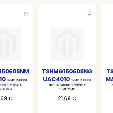
150608NM
TSNMG150608NG
T
10
UAC4010
M
SNMG 150608
SNMG 150608
10K PLOŠČICA
NGU AC4010K PLOŠČICA
MITOMO
SUMITOMO
,69 €
21,69 €