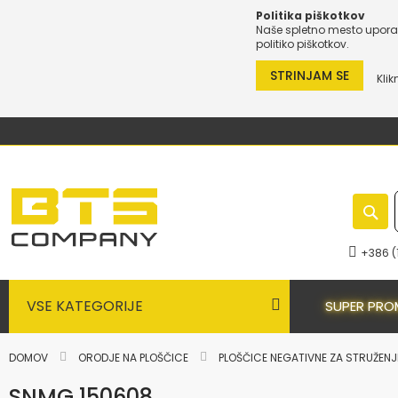
Politika piškotkov
Naše spletno mesto uporab
politiko piškotkov.
STRINJAM SE
Klik
Preskoči
na
vsebino
+386 (
VSE KATEGORIJE
SUPER PRO
DOMOV
ORODJE NA PLOŠČICE
PLOŠČICE NEGATIVNE ZA STRUŽEN
SNMG 150608