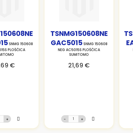
150608NE
TSNMG150608NE
T
15
GAC5015
E
SNMG 150608
SNMG 150608
15S PLOŠČICA
NEG AC5015S PLOŠČICA
MITOMO
SUMITOMO
,69 €
21,69 €
+
-
+