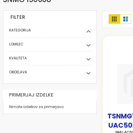
FILTER
Prikaži
Mreža
Se
kot
KATEGORIJA
LOMILEC
KVALITETA
OBDELAVA
PRIMERJAJ IZDELKE
Nimate izdelkov za primerjavo.
TSNMG
UAC50
NMU AC50