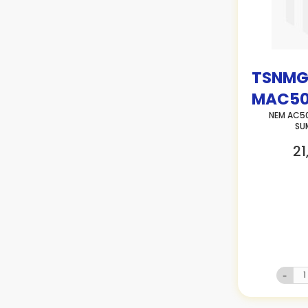
TSNMG
MAC50
NEM AC50
SU
21
-