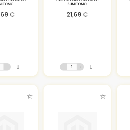
MITOMO
SUMITOMO
,69 €
21,69 €
+
-
+