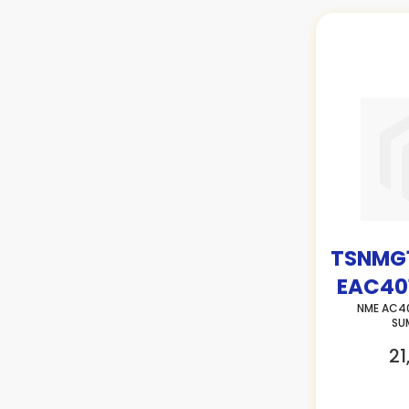
TSNMG
EAC40
NME AC40
SU
21