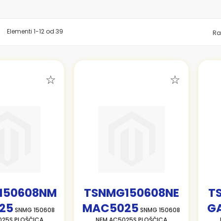
znam
Elementi
1
-
12
od
39
Ra
150608NM
TSNMG150608NE
T
25
MAC5025
G
SNMG 150608
SNMG 150608
25S PLOŠČICA
NEM AC5025S PLOŠČICA