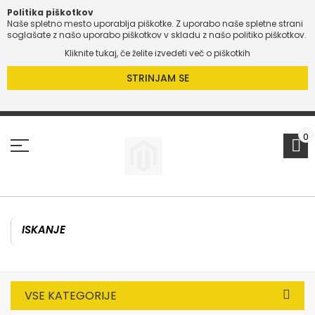
Politika piškotkov
Naše spletno mesto uporablja piškotke. Z uporabo naše spletne strani
O
soglašate z našo uporabo piškotkov v skladu z našo politiko piškotkov.
Kliknite tukaj, če želite izvedeti več o piškotkih
O
STRINJAM SE
Preskoči
na
vsebino
0
VSE KATEGORIJE