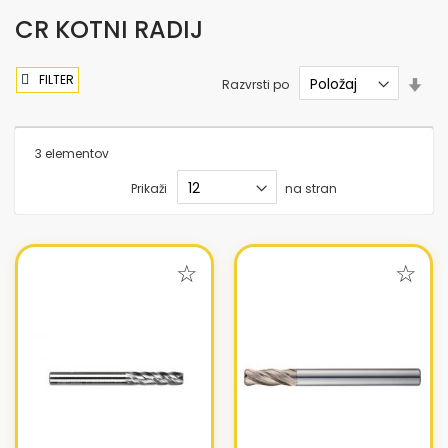
CR KOTNI RADIJ
FILTER
Nas
Razvrsti po
sme
nar
3
elementov
Prikaži
na stran