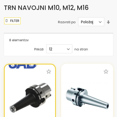
TRN NAVOJNI M10, M12, M16
FILTER
Nas
Razvrsti po
sme
nar
8
elementov
Prikaži
na stran