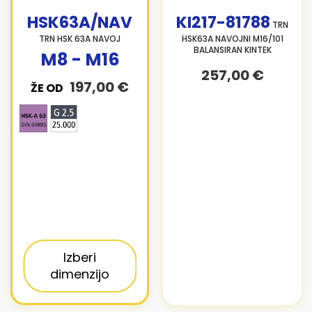
HSK63A/NAV
KI217-81788
TRN
TRN HSK 63A NAVOJ
HSK63A NAVOJNI M16/101
BALANSIRAN KINTEK
M8 - M16
257,00 €
197,00 €
ŽE OD
Izberi
dimenzijo