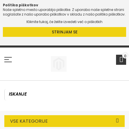
Politika piškotkov
Naše spletno mesto uporablja piškotke. Z uporabo naše spletne strani
O
soglašate z našo uporabo piškotkov v skladu z našo politiko piškotkov.
Kliknite tukaj, če želite izvedeti več o piškotkih
O
STRINJAM SE
Preskoči
na
vsebino
0
VSE KATEGORIJE