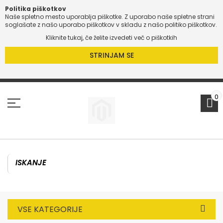
Politika piškotkov
Naše spletno mesto uporablja piškotke. Z uporabo naše spletne strani
O
soglašate z našo uporabo piškotkov v skladu z našo politiko piškotkov.
Kliknite tukaj, če želite izvedeti več o piškotkih
O
STRINJAM SE
Preskoči
na
vsebino
0
VSE KATEGORIJE