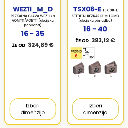
WEZ11_M_D
TSX08-E
TSX 08-E
REZKALNA GLAVA WEZ11 za
STEBELNI REZKAR SUMITOMO
AOMT11/AOET11 (akcijska
(akcijska ponudba)
ponudba)
16 - 40
16 - 35
393,12 €
ŽE OD
324,89 €
ŽE OD
Izberi
Izberi
dimenzijo
dimenzijo