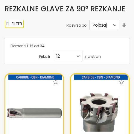
REZKALNE GLAVE ZA 90° REZKANJE
FILTER
Nas
Razvrsti po
sme
nar
Elementi
1
-
12
od
34
Prikaži
na stran