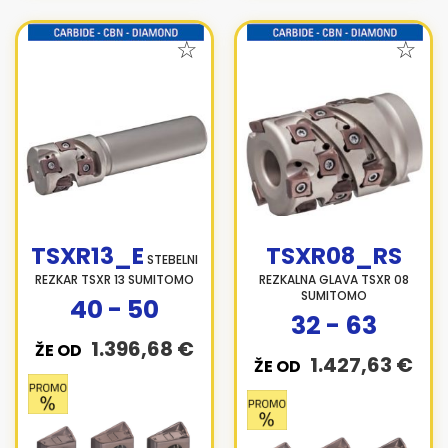
TSXR13_E
TSXR08_RS
STEBELNI
REZKAR TSXR 13 SUMITOMO
REZKALNA GLAVA TSXR 08
SUMITOMO
40 - 50
32 - 63
1.396,68 €
ŽE OD
1.427,63 €
ŽE OD