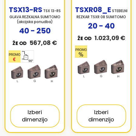
TSX13-RS
TSXR08_E
TSX 13-RS
STEBELNI
GLAVA REZKALNA SUMITOMO
REZKAR TSXR 08 SUMITOMO
(akcijska ponudba)
20 - 40
40 - 250
1.023,09 €
ŽE OD
567,08 €
ŽE OD
Izberi
Izberi
dimenzijo
dimenzijo