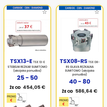
TSX13-E
TSX08-RS
TSX 13-E
TSX 08-
STEBELNI REZKAR SUMITOMO
RS GLAVA REZKALNA
(akcijska ponudba)
SUMITOMO (akcijska
ponudba)
25 - 50
40 - 80
454,05 €
ŽE OD
586,64 €
ŽE OD