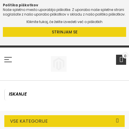
Politika piškotkov
Naše spletno mesto uporablja piškotke. Z uporabo naše spletne strani
O
soglašate z našo uporabo piškotkov v skladu z našo politiko piškotkov.
Kliknite tukaj, če želite izvedeti več o piškotkih
O
STRINJAM SE
Preskoči
na
vsebino
0
VSE KATEGORIJE