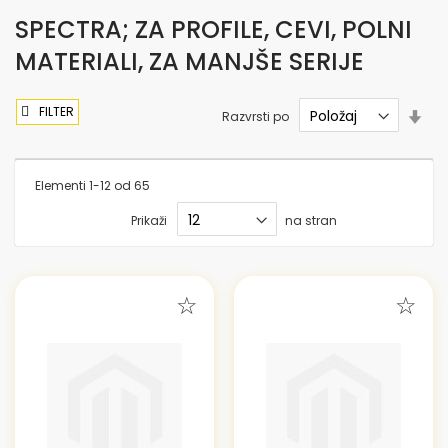
SPECTRA; ZA PROFILE, CEVI, POLNI
MATERIALI, ZA MANJŠE SERIJE
FILTER
Nas
Razvrsti po
sme
nar
Elementi
1
-
12
od
65
Prikaži
na stran