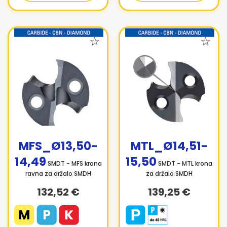
MFS_Ø13,50-
MTL_Ø14,51-
14,49
15,50
SMDT - MFS krona
SMDT - MTL krona
ravna za držalo SMDH
za držalo SMDH
132,52 €
139,25 €