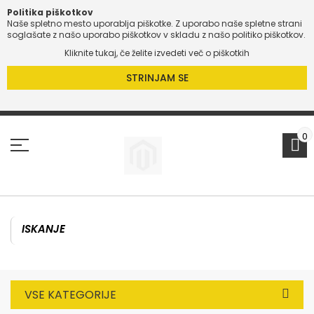
Politika piškotkov
Naše spletno mesto uporablja piškotke. Z uporabo naše spletne strani
O
soglašate z našo uporabo piškotkov v skladu z našo politiko piškotkov.
Kliknite tukaj, če želite izvedeti več o piškotkih
O
STRINJAM SE
Preskoči
na
vsebino
0
VSE KATEGORIJE