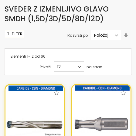
SVEDER Z IZMENLJIVO GLAVO
SMDH (1,5D/3D/5D/8D/12D)
FILTER
Nas
Razvrsti po
sme
nar
Elementi
1
-
12
od
66
Prikaži
na stran