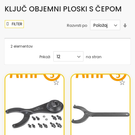
KLJUČ OBJEMNI PLOSKI S ČEPOM
FILTER
Nas
Razvrsti po
sme
nar
2
elementov
Prikaži
na stran