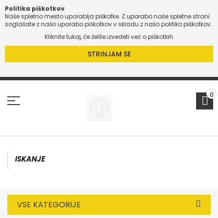
Politika piškotkov
Naše spletno mesto uporablja piškotke. Z uporabo naše spletne strani
O
soglašate z našo uporabo piškotkov v skladu z našo politiko piškotkov.
Kliknite tukaj, če želite izvedeti več o piškotkih
O
STRINJAM SE
Preskoči
na
vsebino
0
VSE KATEGORIJE