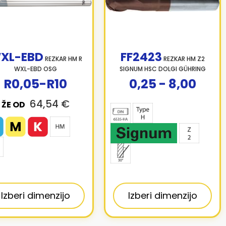
XL-EBD
FF2423
REZKAR HM R
REZKAR HM Z2
WXL-EBD OSG
SIGNUM HSC DOLGI GÜHRING
R0,05-R10
0,25 - 8,00
64,54 €
ŽE OD
Izberi dimenzijo
Izberi dimenzijo