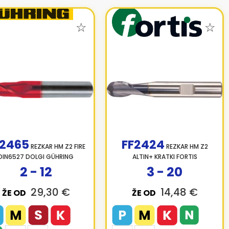
F2465
FF2424
REZKAR HM Z2 FIRE
REZKAR HM Z2
DIN6527 DOLGI GÜHRING
ALTIN+ KRATKI FORTIS
2 - 12
3 - 20
29,30 €
14,48 €
ŽE OD
ŽE OD