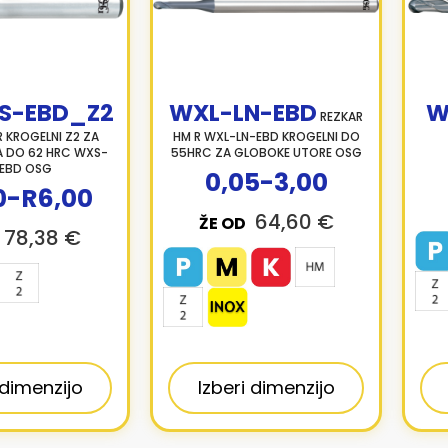
S-EBD_Z2
WXL-LN-EBD
W
REZKAR
R KROGELNI Z2 ZA
HM R WXL-LN-EBD KROGELNI DO
LA DO 62 HRC WXS-
55HRC ZA GLOBOKE UTORE OSG
EBD OSG
0,05-3,00
0-R6,00
64,60 €
ŽE OD
78,38 €
 dimenzijo
Izberi dimenzijo