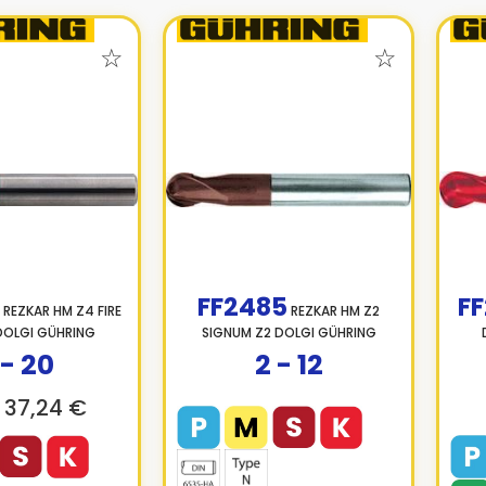
FF2485
F
REZKAR HM Z4 FIRE
REZKAR HM Z2
DOLGI GÜHRING
SIGNUM Z2 DOLGI GÜHRING
 - 20
2 - 12
37,24 €