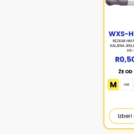
WXS-H
REZKAR HM 
KALJENA JEK
HS-
R0,5
ŽE OD
Izberi