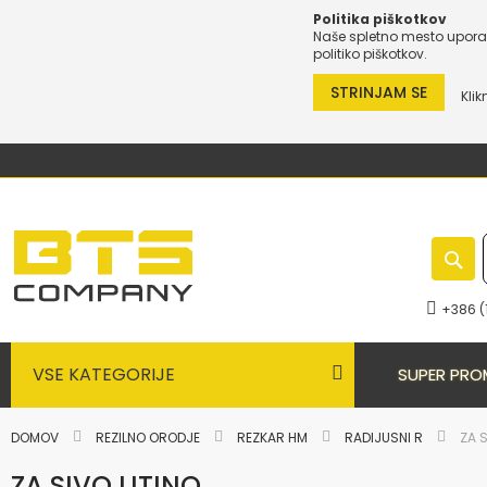
Politika piškotkov
Naše spletno mesto uporab
politiko piškotkov.
STRINJAM SE
Klik
Preskoči
na
vsebino
+386 (
VSE KATEGORIJE
SUPER PRO
DOMOV
REZILNO ORODJE
REZKAR HM
RADIJUSNI R
ZA S
ZA SIVO LITINO