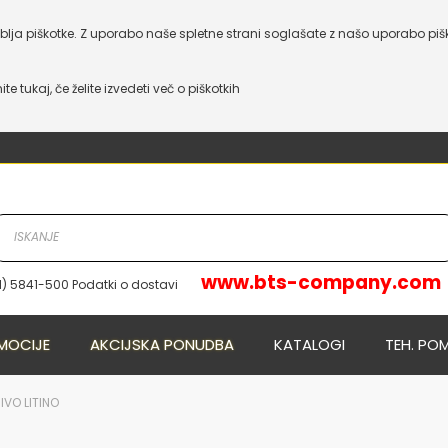
lja piškotke. Z uporabo naše spletne strani soglašate z našo uporabo piš
nite tukaj, če želite izvedeti več o piškotkih
www.bts-company.com
1) 5841-500 Podatki o dostavi
NOVO
NOVO
MOCIJE
AKCIJSKA PONUDBA
KATALOGI
TEH. PO
IVO LITINO