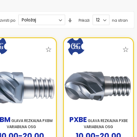
Nastavi
zvrsti po
Prikaži
na stran
smer
naraščanja
XBM
PXBE
GLAVA REZKALNA PXBM
GLAVA REZKALNA PXBE
VARIABILNA OSG
VARIABILNA OSG
10,00-20,00
10,00-20,00