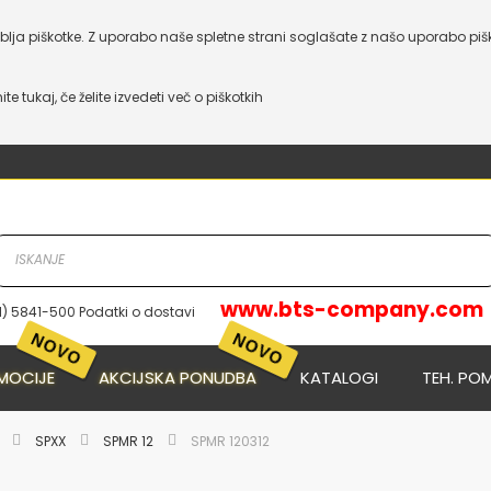
lja piškotke. Z uporabo naše spletne strani soglašate z našo uporabo piš
nite tukaj, če želite izvedeti več o piškotkih
www.bts-company.com
1) 5841-500 Podatki o dostavi
NOVO
NOVO
MOCIJE
AKCIJSKA PONUDBA
KATALOGI
TEH. PO
E
SPXX
SPMR 12
SPMR 120312