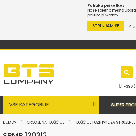
Politika piškotkov
Naše spletno mesto uporab
politiko piškotkov.
STRINJAM SE
Klik
Preskoči
na
vsebino
+386 (
VSE KATEGORIJE
SUPER PRO
DOMOV
ORODJE NA PLOŠČICE
PLOŠČICE POZITIVNE ZA STRUŽENJ
SPMR 120312