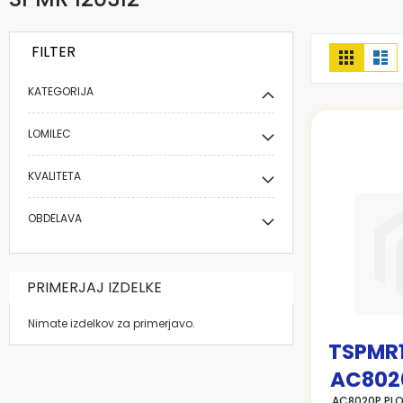
FILTER
Prikaži
Mreža
Se
kot
KATEGORIJA
LOMILEC
KVALITETA
OBDELAVA
PRIMERJAJ IZDELKE
Nimate izdelkov za primerjavo.
TSPMR
AC802
AC8020P PL