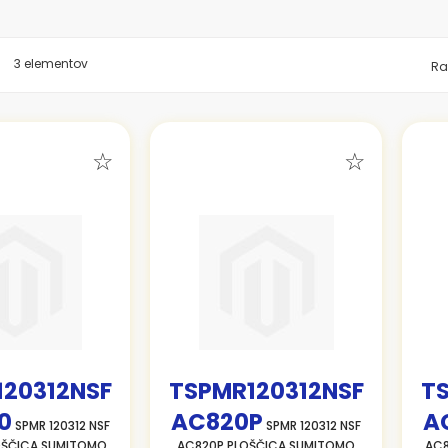
znam
3
elementov
Ra
120312NSF
TSPMR120312NSF
T
0
AC820P
A
SPMR 120312 NSF
SPMR 120312 NSF
OŠČICA SUMITOMO
AC820P PLOŠČICA SUMITOMO
AC8