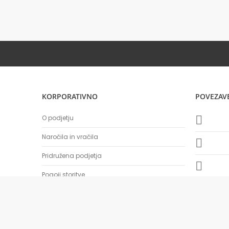
KORPORATIVNO
POVEZAV
O podjetju
Naročila in vračila
Pridružena podjetja
Pogoji storitve
BTS Company d.o.o., All rights reserved.