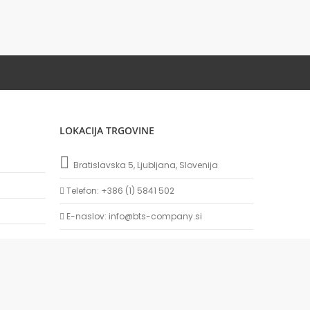
LOKACIJA TRGOVINE
Bratislavska 5, Ljubljana, Slovenija
Telefon: +386 (1) 5841 502
E-naslov: info@bts-company.si
Delovni čas: 8:00 - 16:00