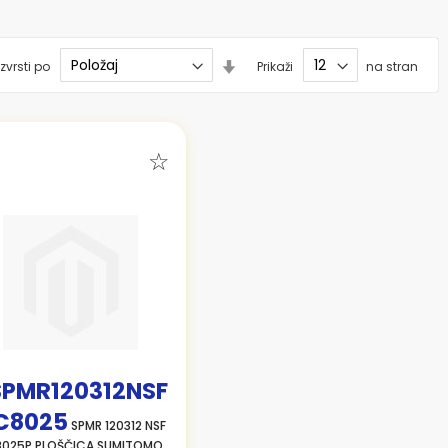
Nastavi
zvrsti po
Prikaži
na stran
smer
naraščanja
SPMR120312NSF
C8025
SPMR 120312 NSF
025P PLOŠČICA SUMITOMO