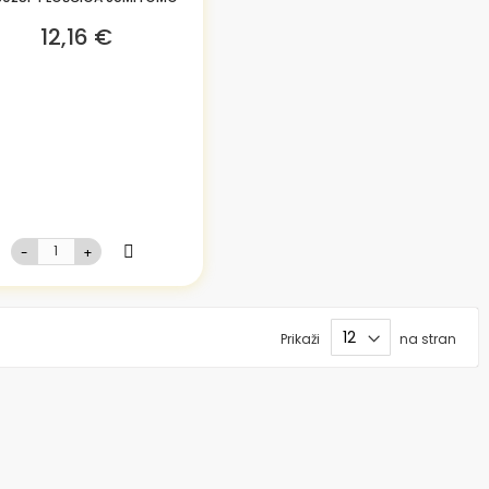
12,16 €
-
+
Prikaži
na stran