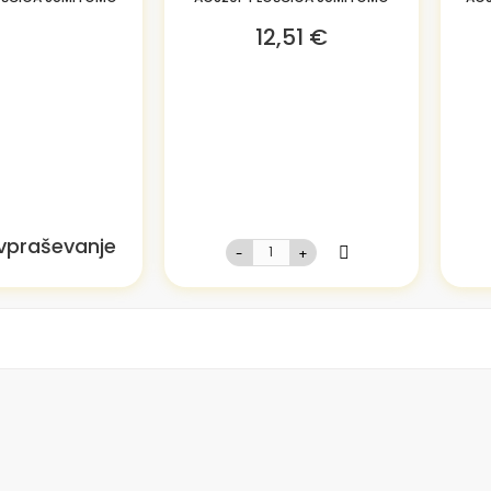
12,51 €
ovpraševanje
-
+