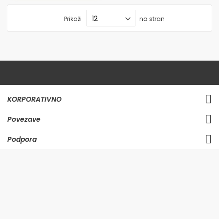
Prikaži
na stran
KORPORATIVNO
Povezave
Podpora
LOKACIJA TRGOVINE
BTS Company d.o.o., All rights reserved.