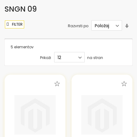
SNGN 09
FILTER
Nas
Razvrsti po
sme
nar
5
elementov
Prikaži
na stran