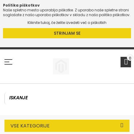
Politika piškotkov
Naše spletno mesto uporablja piškotke. Z uporabo naše spletne strani
soglašate z našo uporabo piškotkov v skladu z našo politiko piškotkov.
Kliknite tukaj, če želite izvedeti več o piškotkih
STRINJAM SE
Preskoči
na
vsebino
0
VSE KATEGORIJE