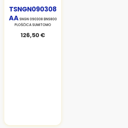
TSNGN090308
AA
SNGN 090308 BNS800
PLOŠČICA SUMITOMO
126,50 €