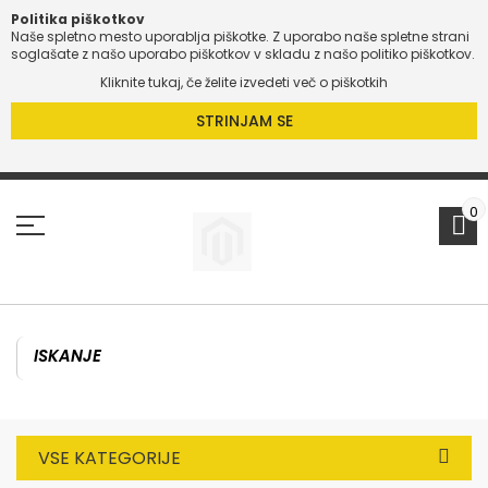
Politika piškotkov
Naše spletno mesto uporablja piškotke. Z uporabo naše spletne strani
O
soglašate z našo uporabo piškotkov v skladu z našo politiko piškotkov.
Kliknite tukaj, če želite izvedeti več o piškotkih
O
STRINJAM SE
Preskoči
na
vsebino
0
VSE KATEGORIJE