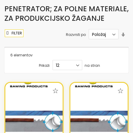
PENETRATOR; ZA POLNE MATERIALE,
ZA PRODUKCIJSKO ŽAGANJE
FILTER
Nas
Razvrsti po
sme
nar
6
elementov
Prikaži
na stran