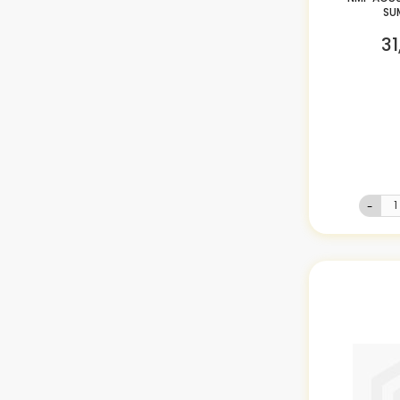
SU
31
-