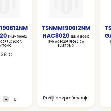
190612NM
TSNMM190612NM
T
20
HAC8020
G
SNMM 190612
SNMM 190612
20P PLOŠČICA
NMH AC8020P PLOŠČICA
MITOMO
SUMITOMO
,38 €
Pošlji povpraševanje
+