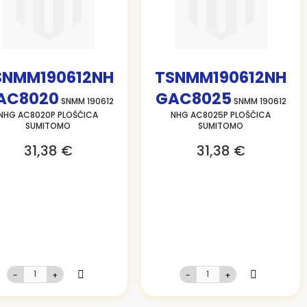
SNMM190612NH
TSNMM190612NH
AC8020
GAC8025
SNMM 190612
SNMM 190612
NHG AC8020P PLOŠČICA
NHG AC8025P PLOŠČICA
SUMITOMO
SUMITOMO
31,38 €
31,38 €
-
+
-
+