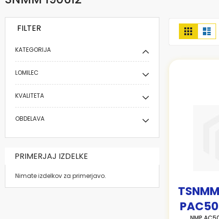
FILTER
Prikaži
Mreža
Se
kot
KATEGORIJA
LOMILEC
KVALITETA
OBDELAVA
PRIMERJAJ IZDELKE
Nimate izdelkov za primerjavo.
TSNMM
PAC50
NMP AC50