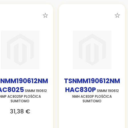
SNMM190612NM
TSNMM190612NM
AC8025
HAC830P
SNMM 190612
SNMM 190612
NMP AC8025P PLOŠČICA
NMH AC830P PLOŠČICA
SUMITOMO
SUMITOMO
31,38 €