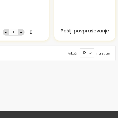
Pošlji povpraševanje
-
+
Prikaži
na stran