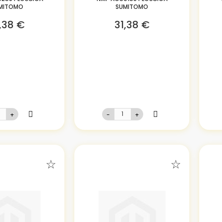
MITOMO
SUMITOMO
,38 €
31,38 €
+
-
+