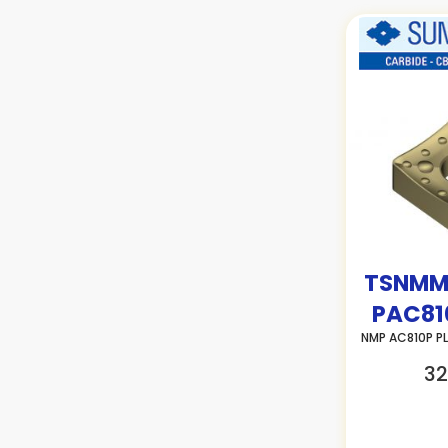
TSNMM
PAC81
NMP AC810P P
32