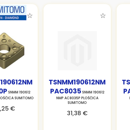
190612NM
TSNMM190612NM
T
0P
PAC8035
P
SNMM 190612
SNMM 190612
LOŠČICA SUMITOMO
NMP AC8035P PLOŠČICA
SUMITOMO
,25 €
31,38 €