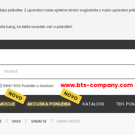
lja piškotke. Z uporabo naše spletne strani soglašate z našo uporabo piš
nite tukaj, če želite izvedeti več o piškotkih
www.bts-company.com
1) 5841-500 Podatki o dostavi
MOCIJE
AKCIJSKA PONUDBA
KATALOGI
TEH. PO
JE
SNXX
SNMM 19
SNMM 190612