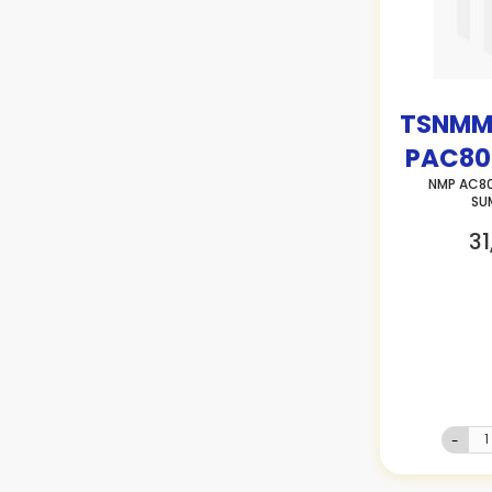
TSNMM
PAC80
NMP AC80
SU
31
-