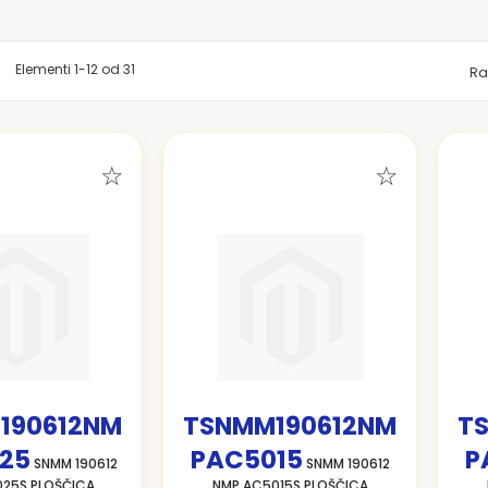
znam
Elementi
1
-
12
od
31
Ra
190612NM
TSNMM190612NM
T
25
PAC5015
P
SNMM 190612
SNMM 190612
25S PLOŠČICA
NMP AC5015S PLOŠČICA