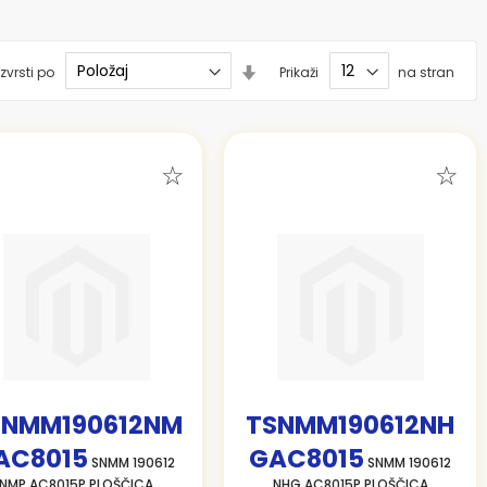
Nastavi
zvrsti po
Prikaži
na stran
smer
naraščanja
SNMM190612NM
TSNMM190612NH
AC8015
GAC8015
SNMM 190612
SNMM 190612
NMP AC8015P PLOŠČICA
NHG AC8015P PLOŠČICA