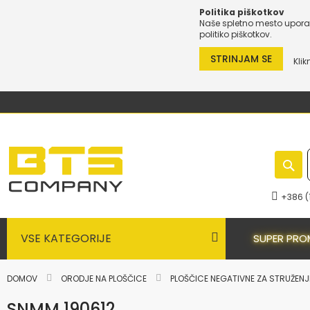
Politika piškotkov
Naše spletno mesto uporab
politiko piškotkov.
STRINJAM SE
Klik
Preskoči
na
vsebino
+386 (
VSE KATEGORIJE
SUPER PRO
DOMOV
ORODJE NA PLOŠČICE
PLOŠČICE NEGATIVNE ZA STRUŽEN
SNMM 190612