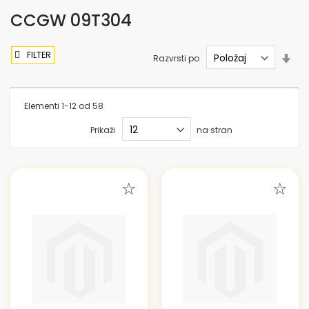
CCGW 09T304
FILTER
Nas
Razvrsti po
sme
nar
Elementi
1
-
12
od
58
Prikaži
na stran