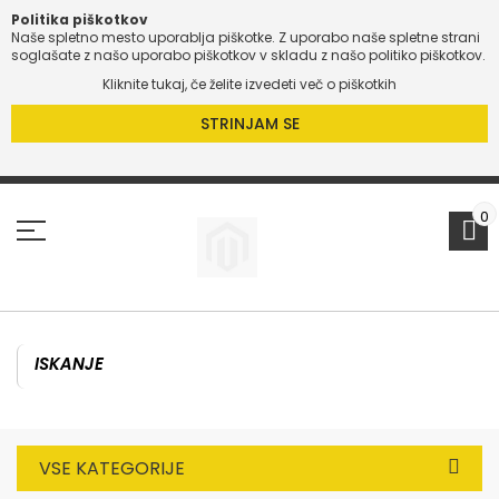
Politika piškotkov
Naše spletno mesto uporablja piškotke. Z uporabo naše spletne strani
O
soglašate z našo uporabo piškotkov v skladu z našo politiko piškotkov.
Kliknite tukaj, če želite izvedeti več o piškotkih
O
STRINJAM SE
Preskoči
na
vsebino
0
VSE KATEGORIJE