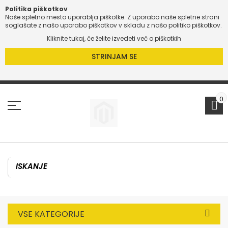
Politika piškotkov
Naše spletno mesto uporablja piškotke. Z uporabo naše spletne strani
O
soglašate z našo uporabo piškotkov v skladu z našo politiko piškotkov.
Kliknite tukaj, če želite izvedeti več o piškotkih
O
STRINJAM SE
Preskoči
na
vsebino
0
VSE KATEGORIJE