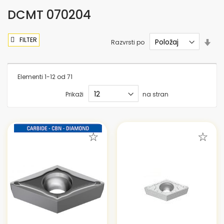
DCMT 070204
FILTER
Nas
Razvrsti po
sme
nar
Elementi
1
-
12
od
71
Prikaži
na stran