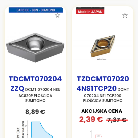
TDCMT070204
TZDCMT07020
ZZQ
4NS1TCP20
DCMT 070204 NSU
DCMT
AC820P PLOŠČICA
070204 NS1 TCP200
SUMITOMO
PLOŠČICA SUMITOMO
8,89 €
AKCIJSKA CENA
2,39 €
7,37 €