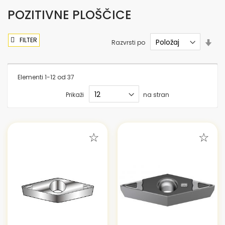
POZITIVNE PLOŠČICE
FILTER
Nas
Razvrsti po
sme
nar
Elementi
1
-
12
od
37
Prikaži
na stran