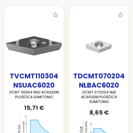
TVCMT110304
TDCMT070204
NSUAC6020
NLBAC6020
VCMT 110304 NSU AC6020M
DCMT 070204 NLB
PLOŠČICA SUMITOMO
AC6020M PLOŠČICA
SUMITOMO
15,71 €
8,65 €