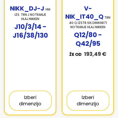
NIKK_DJ-J
V-
HM
IZS. TRN J NOTRANJE
NIK_IT40_Q
TRN
HLAJ.NIKKEN
40 Q IZSTR.SIS.DIN69871
J10/3/14 -
NOTRANJE HLAJ.NIKKEN
Q12/80 -
J16/38/130
Q42/95
193,49 €
ŽE OD
Izberi
Izberi
dimenzijo
dimenzijo