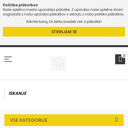
Politika piškotkov
Naše spletno mesto uporablja piškotke. Z uporabo naše spletne strani
soglašate z našo uporabo piškotkov v skladu z našo politiko piškotkov.
Kliknite tukaj, če želite izvedeti več o piškotkih
STRINJAM SE
Preskoči
na
vsebino
0
VSE KATEGORIJE