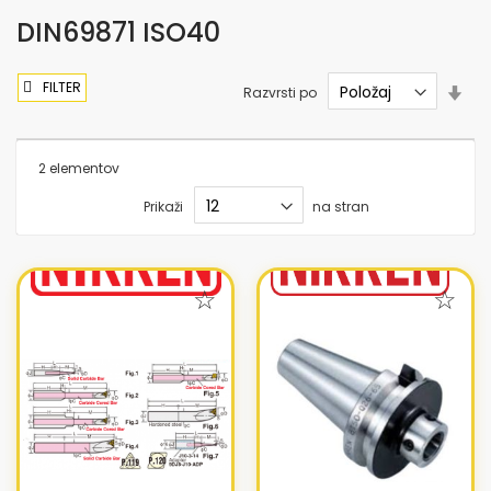
DIN69871 ISO40
FILTER
Nas
Razvrsti po
sme
nar
2
elementov
Prikaži
na stran