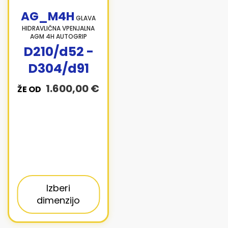
AG_M4H
GLAVA
HIDRAVLIČNA VPENJALNA
AGM 4H AUTOGRIP
D210/d52 -
D304/d91
1.600,00 €
ŽE OD
Izberi
dimenzijo