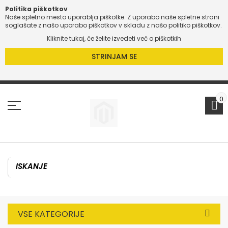
Politika piškotkov
Naše spletno mesto uporablja piškotke. Z uporabo naše spletne strani
O
soglašate z našo uporabo piškotkov v skladu z našo politiko piškotkov.
Kliknite tukaj, če želite izvedeti več o piškotkih
O
STRINJAM SE
Preskoči
na
vsebino
0
VSE KATEGORIJE