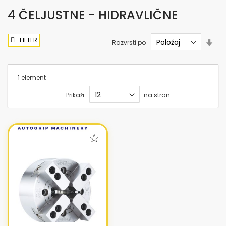
4 ČELJUSTNE - HIDRAVLIČNE
FILTER
Nas
Razvrsti po
sme
nar
1
element
Prikaži
na stran