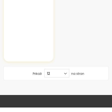
Prikaži
na stran