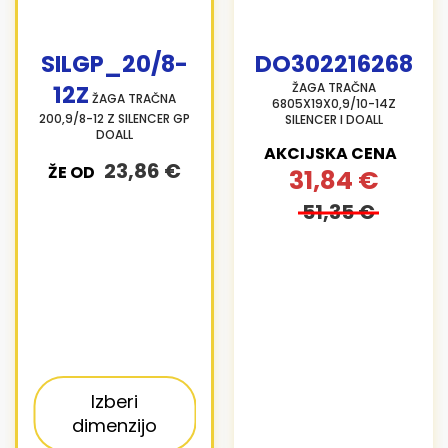
SILGP_20/8-
DO302216268
12Z
ŽAGA TRAČNA
ŽAGA TRAČNA
6805X19X0,9/10-14Z
200,9/8-12 Z SILENCER GP
SILENCER I DOALL
DOALL
AKCIJSKA CENA
23,86 €
ŽE OD
31,84 €
51,35 €
Izberi
dimenzijo