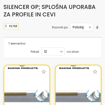
SILENCER GP; SPLOŠNA UPORABA
ZA PROFILE IN CEVI
FILTER
Nas
Razvrsti po
sme
nar
7
elementov
Prikaži
na stran