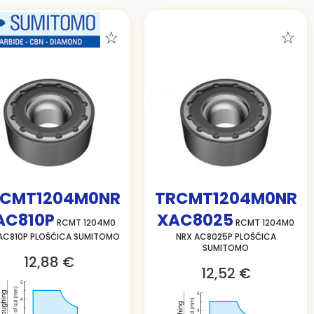
CMT1204M0NR
TRCMT1204M0NR
AC810P
XAC8025
RCMT 1204M0
RCMT 1204M0
AC810P PLOŠČICA SUMITOMO
NRX AC8025P PLOŠČICA
SUMITOMO
12,88 €
12,52 €