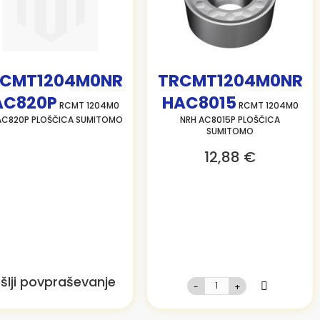
CMT1204M0NR
TRCMT1204M0NR
AC820P
HAC8015
RCMT 1204M0
RCMT 1204M0
AC820P PLOŠČICA SUMITOMO
NRH AC8015P PLOŠČICA
SUMITOMO
12,88 €
šlji povpraševanje
-
+