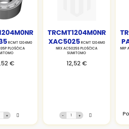
1204M0NR
TRCMT1204M0NR
TR
35
XAC5025
P
RCMT 1204M0
RCMT 1204M0
35P PLOŠČICA
NRX AC5025S PLOŠČICA
NRP 
MITOMO
SUMITOMO
,52 €
12,52 €
Po
+
-
+