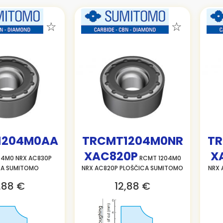
1204M0AA
TRCMT1204M0NR
TR
XAC820P
X
04M0 NRX AC830P
RCMT 1204M0
CA SUMITOMO
NRX AC820P PLOŠČICA SUMITOMO
NRX 
,88 €
12,88 €