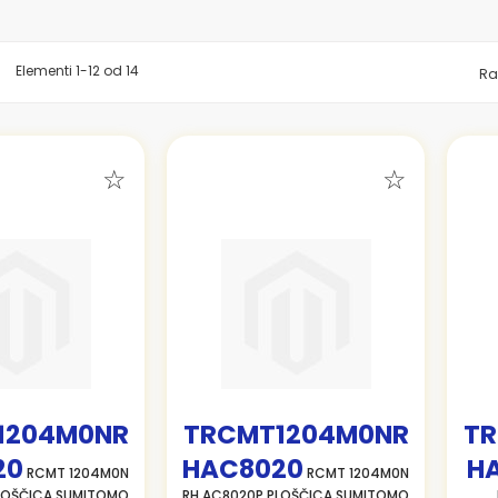
znam
Elementi
1
-
12
od
14
Ra
1204M0NR
TRCMT1204M0NR
TR
20
HAC8020
H
RCMT 1204M0N
RCMT 1204M0N
LOŠČICA SUMITOMO
RH AC8020P PLOŠČICA SUMITOMO