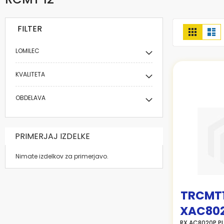
FILTER
Prikaži
Mreža
Se
kot
LOMILEC
KVALITETA
OBDELAVA
PRIMERJAJ IZDELKE
Nimate izdelkov za primerjavo.
TRCMT
XAC80
RX AC8020P P