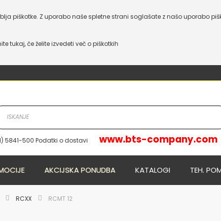
lja piškotke. Z uporabo naše spletne strani soglašate z našo uporabo piš
nite tukaj, če želite izvedeti več o piškotkih
www.bts-company.com
1) 5841-500 Podatki o dostavi
NOVO
NOVO
MOCIJE
AKCIJSKA PONUDBA
KATALOGI
TEH. PO
E
RCXX
RCMT 12