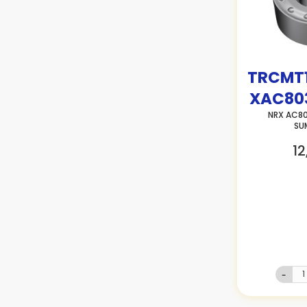
TRCMT
XAC80
NRX AC80
SU
12
-