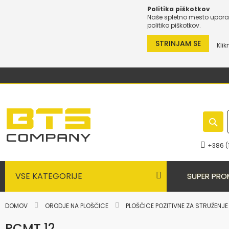
Politika piškotkov
Naše spletno mesto uporab
politiko piškotkov.
STRINJAM SE
Klik
Preskoči
na
vsebino
+386 (
VSE KATEGORIJE
SUPER PRO
DOMOV
ORODJE NA PLOŠČICE
PLOŠČICE POZITIVNE ZA STRUŽENJ
RCMT 12