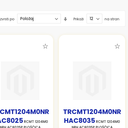
Nastavi
zvrsti po
Prikaži
na stran
smer
naraščanja
CMT1204M0NR
TRCMT1204M0NR
AC8025
HAC8035
RCMT 1204M0
RCMT 1204M0
NRH AC8025P PLOŠČICA
NRH AC8035P PLOŠČICA