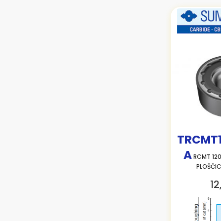
TRCMT
A
RCMT 12
PLOŠČI
12