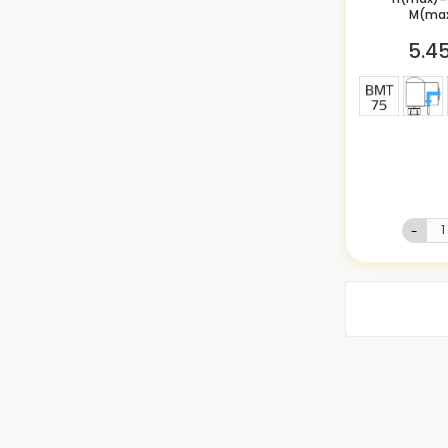
M(ma
5.4
-