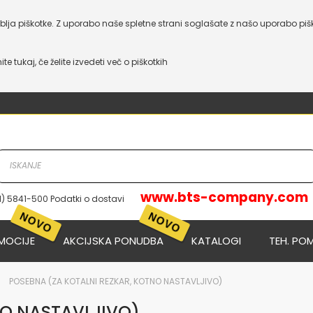
lja piškotke. Z uporabo naše spletne strani soglašate z našo uporabo piš
nite tukaj, če želite izvedeti več o piškotkih
www.bts-company.com
1) 5841-500 Podatki o dostavi
NOVO
NOVO
MOCIJE
AKCIJSKA PONUDBA
KATALOGI
TEH. PO
POSEBNA (ZA KOTALNI REZKAR, KOTNO NASTAVLJIVO)
NO NASTAVLJIVO)