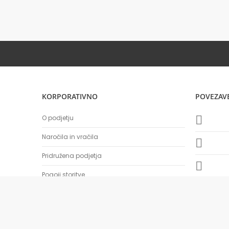
KORPORATIVNO
POVEZAV
O podjetju
Naročila in vračila
Pridružena podjetja
Pogoji storitve
BTS Company d.o.o., All rights reserved.