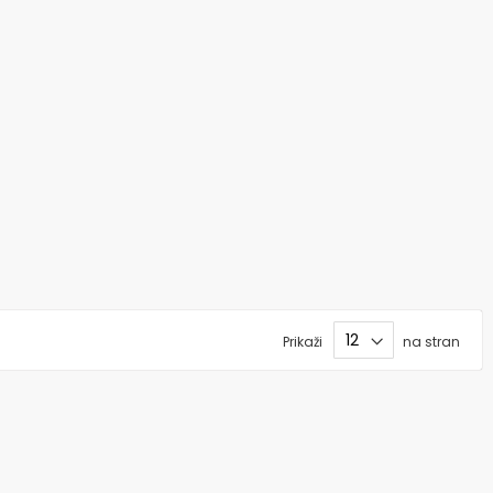
Prikaži
na stran