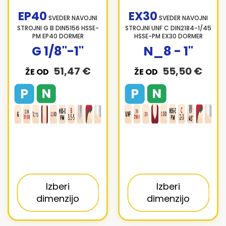
EP40
EX30
SVEDER NAVOJNI
SVEDER NAVOJNI
STROJNI G B DIN5156 HSSE-
STROJNI UNF C DIN2184-1/45
PM EP40 DORMER
HSSE-PM EX30 DORMER
G 1/8"-1"
N_8 - 1"
51,47 €
55,50 €
ŽE OD
ŽE OD
Izberi
Izberi
dimenzijo
dimenzijo