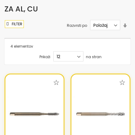
ZA AL, CU
FILTER
Nas
Razvrsti po
sme
nar
4
elementov
Prikaži
na stran