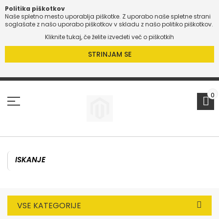
Politika piškotkov
Naše spletno mesto uporablja piškotke. Z uporabo naše spletne strani
O
soglašate z našo uporabo piškotkov v skladu z našo politiko piškotkov.
Kliknite tukaj, če želite izvedeti več o piškotkih
O
STRINJAM SE
Preskoči
na
vsebino
0
VSE KATEGORIJE