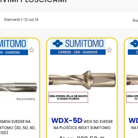
znam
Elementi
1
-
12
od
14
Ra
WDX-5D
W
SMDH SVEDER NA
WDX 5D SVEDER
ITOMO (3D, 5D, 8D,
NA PLOŠČICE WDXT SUMITOMO
NA 
12D)