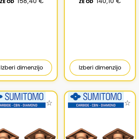
158,40 €
140,10 €
ŽE OD
ŽE OD
Izberi dimenzijo
Izberi dimenzijo