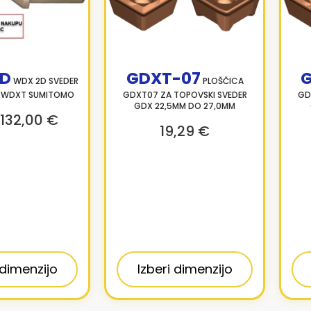
D
GDXT-07
WDX 2D SVEDER
PLOŠČICA
E WDXT SUMITOMO
GDXT07 ZA TOPOVSKI SVEDER
GD
GDX 22,5MM DO 27,0MM
132,00 €
19,29 €
 dimenzijo
Izberi dimenzijo