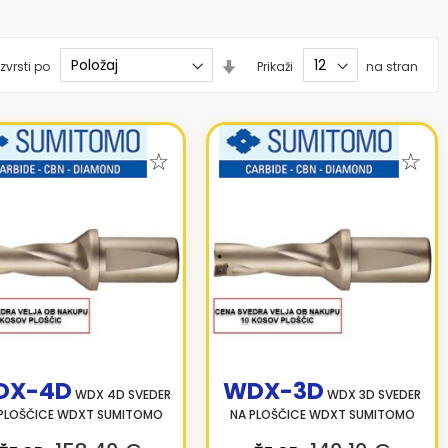
Nastavi
zvrsti po
Prikaži
na stran
smer
naraščanja
DX-4D
WDX-3D
WDX 4D SVEDER
WDX 3D SVEDER
PLOŠČICE WDXT SUMITOMO
NA PLOŠČICE WDXT SUMITOMO