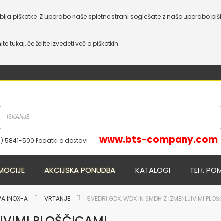
lja piškotke. Z uporabo naše spletne strani soglašate z našo uporabo piš
nite tukaj, če želite izvedeti več o piškotkih
www.bts-company.com
1) 5841-500 Podatki o dostavi
NOVO
NOVO
MOCIJE
AKCIJSKA PONUDBA
KATALOGI
TEH. PO
VA INOX-A
VRTANJE
SVEDRI GDX, WDX IN SMDH Z IZMENLJIVIMI PLO
JIVIMI PLOŠČICAMI