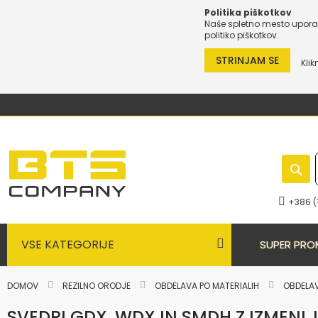
Politika piškotkov
Naše spletno mesto uporab
politiko piškotkov.
STRINJAM SE
Klik
Preskoči
na
vsebino
+386 (
VSE KATEGORIJE
SUPER PRO
DOMOV
REZILNO ORODJE
OBDELAVA PO MATERIALIH
OBDELA
SVEDRI GDX, WDX IN SMDH Z IZMENL