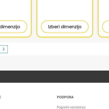
 dimenzijo
Izberi dimenzijo
berete stran
n
Stran
Naslednja
E
PODPORA
Pogosta vprašanja