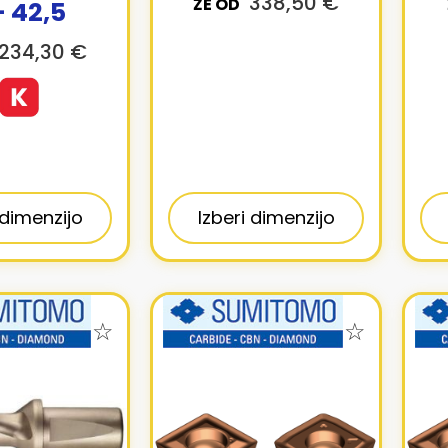
338,50 €
ŽE OD
- 42,5
234,30 €
 dimenzijo
Izberi dimenzijo