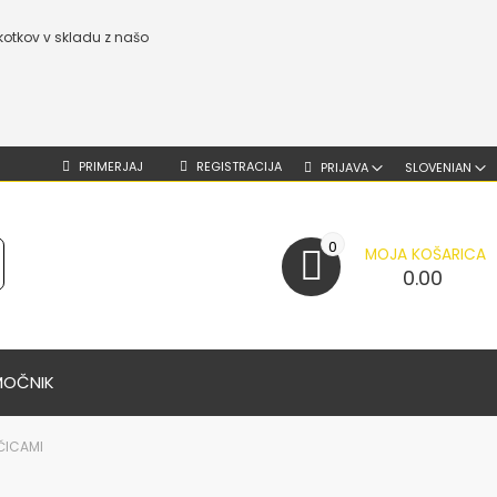
kotkov v skladu z našo
PRIMERJAJ
REGISTRACIJA
PRIJAVA
SLOVENIAN
0
MOJA KOŠARICA
0.00
MOČNIK
ŠČICAMI