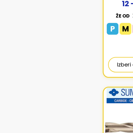
12 
ŽE OD
Izberi