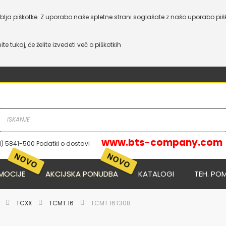
lja piškotke. Z uporabo naše spletne strani soglašate z našo uporabo piš
nite tukaj, če želite izvedeti več o piškotkih
www.bts-company.com
1) 5841-500 Podatki o dostavi
MOCIJE
AKCIJSKA PONUDBA
KATALOGI
TEH. PO
E
TCXX
TCMT 16
TCMT 16T308