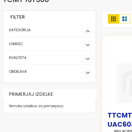
FILTER
Prikaži
Mreža
Se
kot
KATEGORIJA
LOMILEC
KVALITETA
OBDELAVA
PRIMERJAJ IZDELKE
Nimate izdelkov za primerjavo.
TTCMT
UAC60
NSU AC60