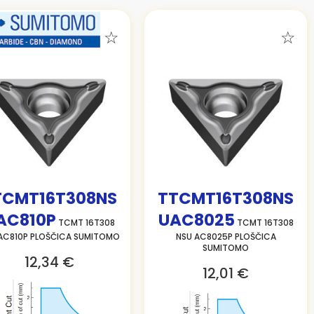
TCMT16T308NS
TTCMT16T308NS
AC810P
UAC8025
TCMT 16T308
TCMT 16T308
AC810P PLOŠČICA SUMITOMO
NSU AC8025P PLOŠČICA
SUMITOMO
12,34 €
12,01 €