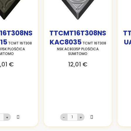
16T308NS
TTCMT16T308NS
T
15
KAC8035
U
TCMT 16T308
TCMT 16T308
15K PLOŠČICA
NSK AC8035P PLOŠČICA
MITOMO
SUMITOMO
,01 €
12,01 €
+
-
+