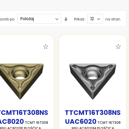
Nastavi
zvrsti po
Prikaži
na stran
smer
naraščanja
TCMT16T308NS
TTCMT16T308NS
AC8020
UAC6020
TCMT 16T308
TCMT 16T308
NSU AC8020P PLOŠČICA
NSU AC6020M PLOŠČICA