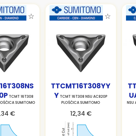
16T308NS
TTCMT16T308YY
T
0P
Y
U
TCMT 16T308
TCMT 16T308 NSU AC820P
LOŠČICA SUMITOMO
PLOŠČICA SUMITOMO
NSU 
,34 €
12,34 €