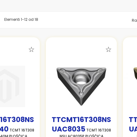
znam
Elementi
1
-
12
od
18
Ra
16T308NS
TTCMT16T308NS
T
40
UAC8035
U
TCMT 16T308
TCMT 16T308
40M PLOŠČICA
NSU AC8035P PLOŠČICA