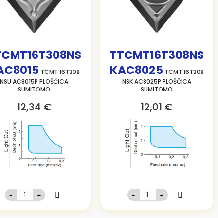
TCMT16T308NS
TTCMT16T308NS
AC8015
KAC8025
TCMT 16T308
TCMT 16T308
NSU AC8015P PLOŠČICA
NSK AC8025P PLOŠČICA
SUMITOMO
SUMITOMO
12,34 €
12,01 €
-
+
-
+