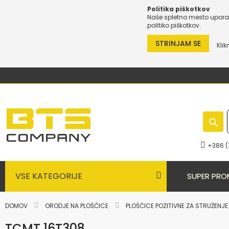
Politika piškotkov
Naše spletno mesto uporab
politiko piškotkov.
STRINJAM SE
Klik
Preskoči
na
vsebino
+386 (
VSE KATEGORIJE
SUPER PRO
DOMOV
ORODJE NA PLOŠČICE
PLOŠČICE POZITIVNE ZA STRUŽENJ
TCMT 16T308