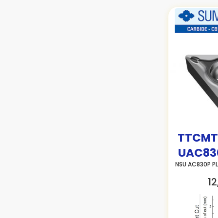
TTCMT
UAC83
NSU AC830P P
12