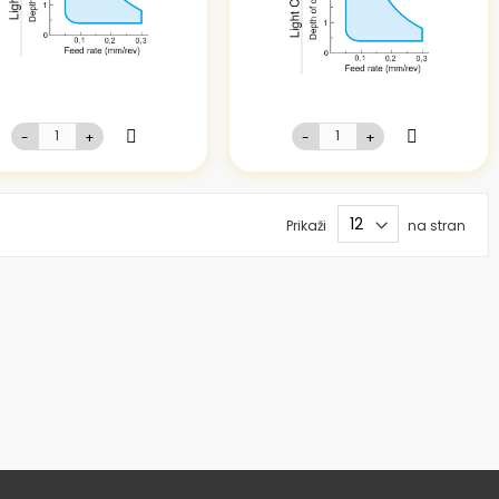
-
+
-
+
Prikaži
na stran